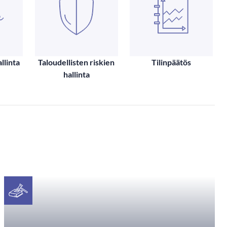
llinta
Taloudellisten riskien
Tilinpäätös
hallinta