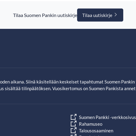
Tilaa Suomen Pankin uutiskirje
Tilaa uutiskirje
en aikana. Siinä käsitellään keskeiset tapahtumat Suomen Pankin 
us sisältää tilinpäätöksen. Vuosikertomus on Suomen Pankista annet
Avautuu uudessa välilehdessä
Suomen Pankki -verkkosivus
Avautuu uudessa välilehdessä
Rahamuseo
Avautuu uudessa välilehdessä
Talousosaaminen