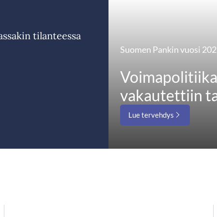
ssakin tilanteessa
Suomen Pankin vuosi 20
Voimapolitiika
vakautettiin t
Lue tervehdys