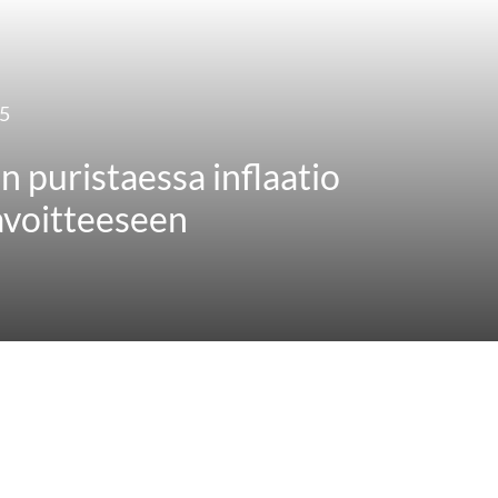
25
n puristaessa inflaatio
avoitteeseen