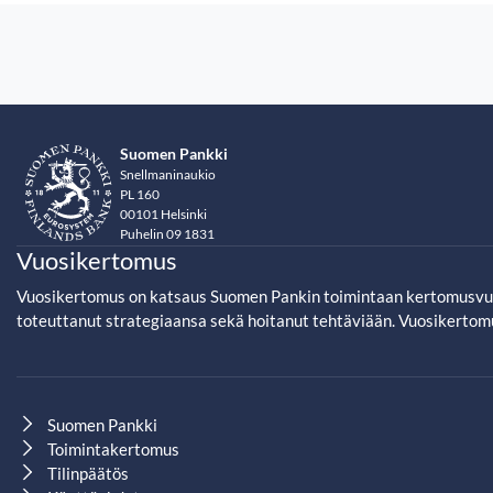
Suomen Pankki
Snellmaninaukio
PL 160
00101 Helsinki
Puhelin 09 1831
Vuosikertomus
Vuosikertomus on katsaus Suomen Pankin toimintaan kertomusvuod
toteuttanut strategiaansa sekä hoitanut tehtäviään. Vuosikertom
Suomen Pankki
Toimintakertomus
Tilinpäätös