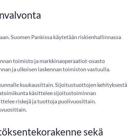
envalvonta
amaan. Suomen Pankissa käytetään riskienhallinnassa
kennan toimisto ja markkinaoperaatiot-osasto
onnan ja ulkoisen laskennan toimiston vastuulla.
okunnalle kuukausittain. Sijoitustuottojen kehityksestä
atoimikunta käsittelee sijoitustoiminnan
elee riskejä ja tuottoja puolivuosittain.
svuosittain.
äätöksentekorakenne sekä