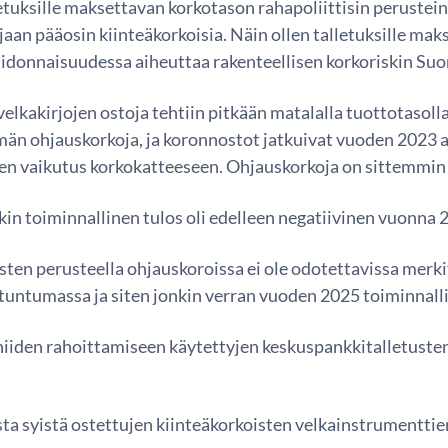
etuksille maksettavan korkotason rahapoliittisin peruste
ijaan pääosin kiinteäkorkoisia. Näin ollen talletuksille 
osidonnaisuudessa aiheuttaa rakenteellisen korkoriskin S
velkakirjojen ostoja tehtiin pitkään matalalla tuottotasol
män ohjauskorkoja, ja koronnostot jatkuivat vuoden 2023 a
nen vaikutus korkokatteeseen. Ohjauskorkoja on sittemmin 
 toiminnallinen tulos oli edelleen negatiivinen vuonna 
sten perusteella ohjauskoroissa ei ole odotettavissa mer
 tuntumassa ja siten jonkin verran vuoden 2025 toiminnall
niiden rahoittamiseen käytettyjen keskuspankkitalletuste
sta syistä ostettujen kiinteäkorkoisten velkainstrumenttie