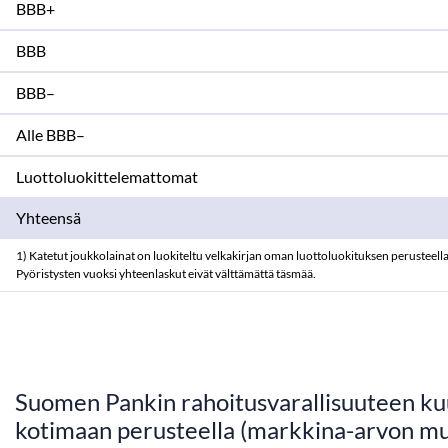
BBB+
BBB
BBB–
Alle BBB–
Luottoluokittelemattomat
Yhteensä
1) Katetut joukkolainat on luokiteltu velkakirjan oman luottoluokituksen perusteella
Pyöristysten vuoksi yhteenlaskut eivät välttämättä täsmää.
Suomen Pankin rahoitusvarallisuuteen kuu
kotimaan perusteella (markkina-arvon m