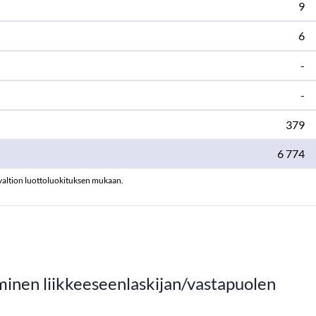
9
6
-
-
379
6 774
n valtion luottoluokituksen mukaan.
minen liikkeeseenlaskijan/vastapuolen