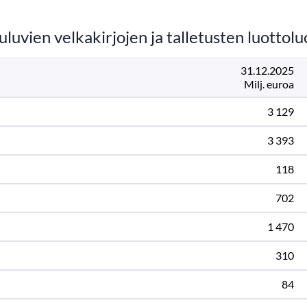
luvien velkakirjojen ja talletusten luottol
31.12.2025
Milj. euroa
3 129
3 393
118
702
1 470
310
84