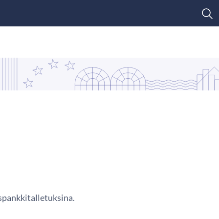
uspankkitalletuksina.