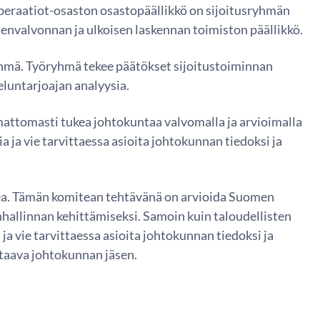
peraatiot-osaston osastopäällikkö on sijoitusryhmän
ienvalvonnan ja ulkoisen laskennan toimiston päällikkö.
ryhmä. Työryhmä tekee päätökset sijoitustoiminnan
veluntarjoajan analyysia.
mattomasti tukea johtokuntaa valvomalla ja arvioimalla
 ja vie tarvittaessa asioita johtokunnan tiedoksi ja
itea. Tämän komitean tehtävänä on arvioida Suomen
enhallinnan kehittämiseksi. Samoin kuin taloudellisten
ja vie tarvittaessa asioita johtokunnan tiedoksi ja
staava johtokunnan jäsen.