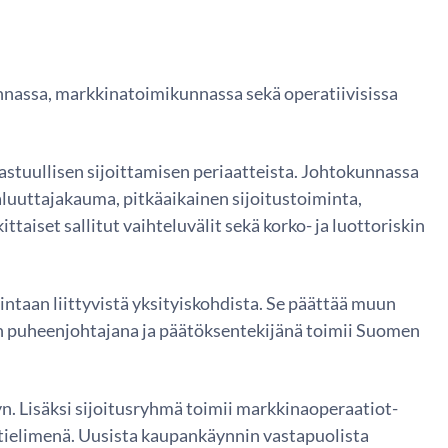
unnassa, markkinatoimikunnassa sekä operatiivisissa
astuullisen sijoittamisen periaatteista. Johtokunnassa
luuttajakauma, pitkäaikainen sijoitustoiminta,
taiset sallitut vaihteluvälit sekä korko- ja luottoriskin
ntaan liittyvistä yksityiskohdista. Se päättää muun
an puheenjohtajana ja päätöksentekijänä toimii Suomen
n. Lisäksi sijoitusryhmä toimii markkinaoperaatiot-
ntielimenä. Uusista kaupankäynnin vastapuolista