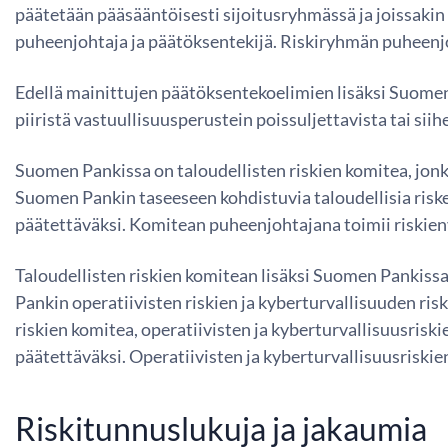
päätetään pääsääntöisesti sijoitusryhmässä ja joissak
puheenjohtaja ja päätöksentekijä. Riskiryhmän puheenjo
Edellä mainittujen päätöksentekoelimien lisäksi Suomen
piiristä vastuullisuusperustein poissuljettavista tai si
Suomen Pankissa on taloudellisten riskien komitea, jon
Suomen Pankin taseeseen kohdistuvia taloudellisia riskej
päätettäväksi. Komitean puheenjohtajana toimii riskie
Taloudellisten riskien komitean lisäksi Suomen Pankiss
Pankin operatiivisten riskien ja kyberturvallisuuden ris
riskien komitea, operatiivisten ja kyberturvallisuusriski
päätettäväksi. Operatiivisten ja kyberturvallisuusrisk
Riskitunnuslukuja ja jakaumia