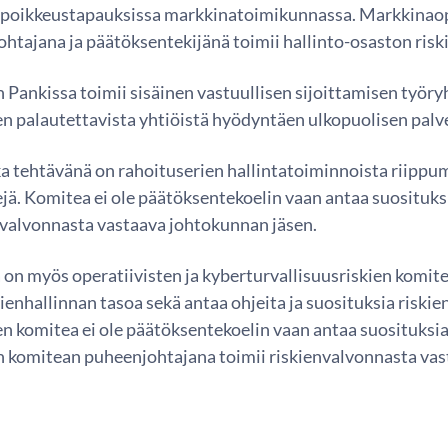
in poikkeustapauksissa markkinatoimikunnassa. Markkinao
htajana ja päätöksentekijänä toimii hallinto-osaston risk
 Pankissa toimii sisäinen vastuullisen sijoittamisen työ
ihen palautettavista yhtiöistä hyödyntäen ulkopuolisen pal
ka tehtävänä on rahoituserien hallintatoiminnoista riippu
ä. Komitea ei ole päätöksentekoelin vaan antaa suosituksia
nvalvonnasta vastaava johtokunnan jäsen.
a on myös operatiivisten ja kyberturvallisuusriskien kom
kienhallinnan tasoa sekä antaa ohjeita ja suosituksia riski
en komitea ei ole päätöksentekoelin vaan antaa suosituksia 
ien komitean puheenjohtajana toimii riskienvalvonnasta va