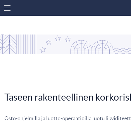
SIIRRY SISÄLTÖÖN
Taseen rakenteellinen korkoris
Osto-ohjelmilla ja luotto-operaatioilla luotu likvidite