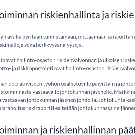
oiminnan riskienhallinta ja riski
innan avulla pyritään tunnistamaan, mittaamaan ja rajoitt
iskimalleja sekä herkkyysanalyyseja.
taavat hallinto-osaston riskienvalvonnan ja ulkoisen las
tto- ja riskiraportointi ovat hallinto-osaston riskienvalv
an operatiiviseen työhön osallistuville päivittäin ja joht
tustoiminnasta vastaavalle johtokunnan jäsenelle. Markkin
 vastaavan johtokunnan jäsenen johdolla. Johtokunta käsitt
israhoitusriskiraportti esitetään johtokunnassa neljänne
toiminnan ja riskienhallinnan p