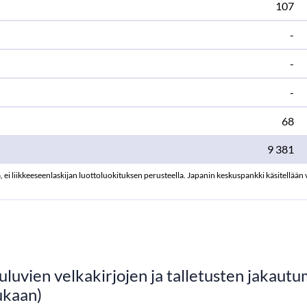
107
-
-
-
68
9 381
, ei liikkeeseenlaskijan luottoluokituksen perusteella. Japanin keskuspankki käsitellää
luvien velkakirjojen ja talletusten jakautu
ukaan)