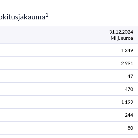
1
uokitusjakauma
31.12.2024
Milj. euroa
1 349
2 991
47
470
1 199
244
80