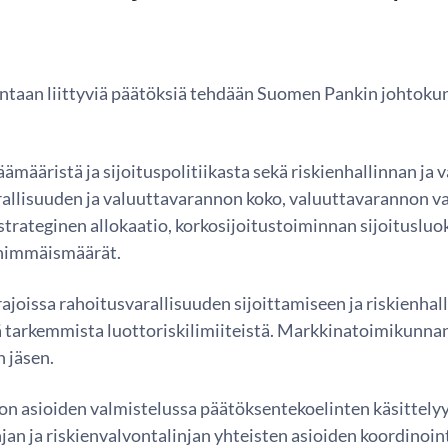
lintaan liittyviä päätöksiä tehdään Suomen Pankin johtok
ääristä ja sijoituspolitiikasta sekä riskienhallinnan ja v
allisuuden ja valuuttavarannon koko, valuuttavarannon va
rateginen allokaatio, korkosijoitustoiminnan sijoitusluokit
 enimmäismäärät.
issa rahoitusvarallisuuden sijoittamiseen ja riskienhalli
ekä tarkemmista luottoriskilimiiteistä. Markkinatoimikunn
n jäsen.
on asioiden valmistelussa päätöksentekoelinten käsittelyy
jan ja riskienvalvontalinjan yhteisten asioiden koordinoi