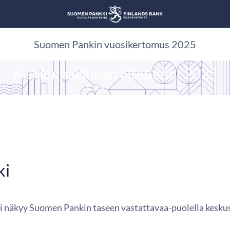
Suomen Pankin vuosikertomus 2025
Tilinpäätös 2025
Riskienhallinnan liitetiedot 2025
ki
etti näkyy Suomen Pankin taseen vastattavaa-puolella kesk