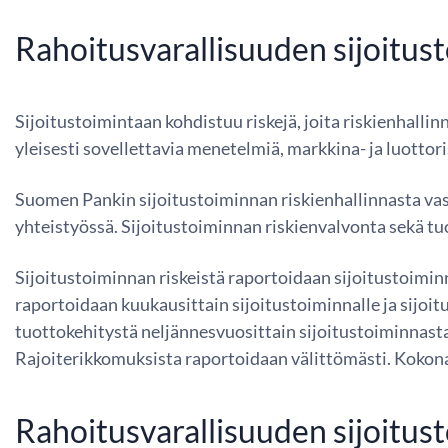
Rahoitusvarallisuuden sijoitust
Sijoitustoimintaan kohdistuu riskejä, joita riskienhall
yleisesti sovellettavia menetelmiä, markkina- ja luottor
Suomen Pankin sijoitustoiminnan riskienhallinnasta vas
yhteistyössä. Sijoitustoiminnan riskienvalvonta sekä tuo
Sijoitustoiminnan riskeistä raportoidaan sijoitustoiminn
raportoidaan kuukausittain sijoitustoiminnalle ja sijoi
tuottokehitystä neljännesvuosittain sijoitustoiminnasta
Rajoiterikkomuksista raportoidaan välittömästi. Kokona
Rahoitusvarallisuuden sijoitus