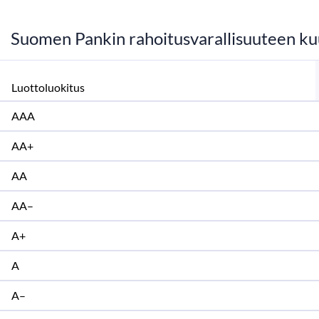
Suomen Pankin rahoitusvarallisuuteen kuu
Luottoluokitus
AAA
AA+
AA
AA–
A+
A
A–