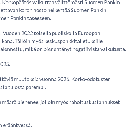
in. Korkopäätös vaikuttaa välittömästi Suomen Pankin
maksettavan koron nosto heikentää Suomen Pankin
uomen Pankin taseeseen.
la. Vuoden 2022 toisella puoliskolla Euroopan
ikana. Tällöin myös keskuspankkitalletuksille
alennettu, mikä on pienentänyt negatiivista vaikutusta.
2025.
kittäviä muutoksia vuonna 2026. Korko-odotusten
ista tulosta parempi.
n määrä pienenee, jolloin myös rahoituskustannukset
n erääntyessä.