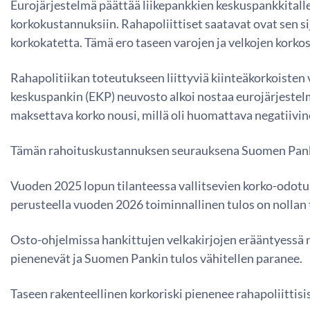
Eurojärjestelmä päättää liikepankkien keskuspankkitall
korkokustannuksiin. Rahapoliittiset saatavat ovat sen s
korkokatetta. Tämä ero taseen varojen ja velkojen kork
Rahapolitiikan toteutukseen liittyviä kiinteäkorkoisten 
keskuspankin (EKP) neuvosto alkoi nostaa eurojärjestel
maksettava korko nousi, millä oli huomattava negatiivi
Tämän rahoituskustannuksen seurauksena Suomen Pankin
Vuoden 2025 lopun tilanteessa vallitsevien korko-odotu
perusteella vuoden 2026 toiminnallinen tulos on nollan
Osto-ohjelmissa hankittujen velkakirjojen erääntyessä 
pienenevät ja Suomen Pankin tulos vähitellen paranee.
Taseen rakenteellinen korkoriski pienenee rahapoliittisi