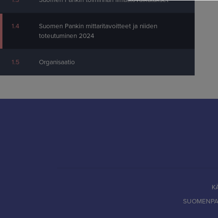
1.3
Suomen Pankin toiminnan ilmastovaikutukset
1.4
Suomen Pankin mittaritavoitteet ja niiden
toteutuminen 2024
1.5
Organisaatio
K
SUOMENPAN