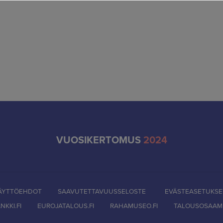
VUOSIKERTOMUS
2024
ÄYTTÖEHDOT
SAAVUTETTAVUUSSELOSTE
EVÄSTEASETUKSE
KKI.FI
EUROJATALOUS.FI
RAHAMUSEO.FI
TALOUSOSAAMI