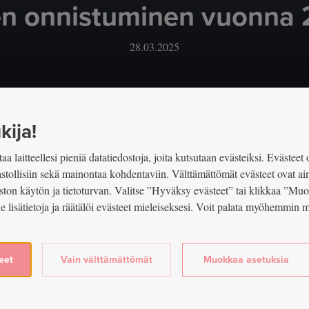
en onnistuminen vuonna
28.03.2025
Jaa Face
Jaa
Tekstin koko
Jaa artikkeli
kija!
aa laitteellesi pieniä datatiedostoja, joita kutsutaan evästeiksi. Evästeet 
lastollisiin sekä mainontaa kohdentaviin. Välttämättömät evästeet ovat ai
ston käytön ja tietoturvan. Valitse ”Hyväksy evästeet” tai klikkaa ”Mu
ue lisätietoja ja räätälöi evästeet mieleiseksesi. Voit palata myöhemmi
eet
Vain välttämättömät
Muokkaa asetuksia
Jaa 
Jaa artikkeli