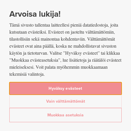
SIIRRY SISÄLTÖÖN
VUOSIKERTOMUS
2024
Arvoisa lukija!
Tämä sivusto tallentaa laitteellesi pieniä datatiedostoja, joita
kutsutaan evästeiksi. Evästeet on jaoteltu välttämättömiin,
tilastollisiin sekä mainontaa kohdentaviin. Välttämättömät
evästeet ovat aina päällä, koska ne mahdollistavat sivuston
käytön ja tietoturvan. Valitse ”Hyväksy evästeet” tai klikkaa
”Muokkaa evästeasetuksia”, lue lisätietoja ja räätälöi evästeet
mieleiseksesi. Voit palata myöhemmin muokkaamaan
tekemisiä valintoja.
Raha ja maksaminen
Hyväksy evästeet
vuonna 2024
Vain välttämättömät
Muokkaa asetuksia
Arvioitu lukuaika: 6 min