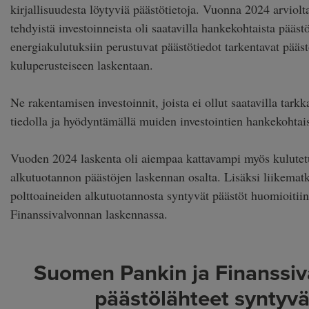
kirjallisuudesta löytyviä päästötietoja. Vuonna 2024 arviol
tehdyistä investoinneista oli saatavilla hankekohtaista pääst
energiakulutuksiin perustuvat päästötiedot tarkentavat pääst
kuluperusteiseen laskentaan.
Ne rakentamisen investoinnit, joista ei ollut saatavilla tarkk
tiedolla ja hyödyntämällä muiden investointien hankekohtais
Vuoden 2024 laskenta oli aiempaa kattavampi myös kulutetu
alkutuotannon päästöjen laskennan osalta. Lisäksi liikematk
polttoaineiden alkutuotannosta syntyvät päästöt huomioiti
Finanssivalvonnan laskennassa.
Suomen Pankin ja Finanssi
päästölähteet syntyvä