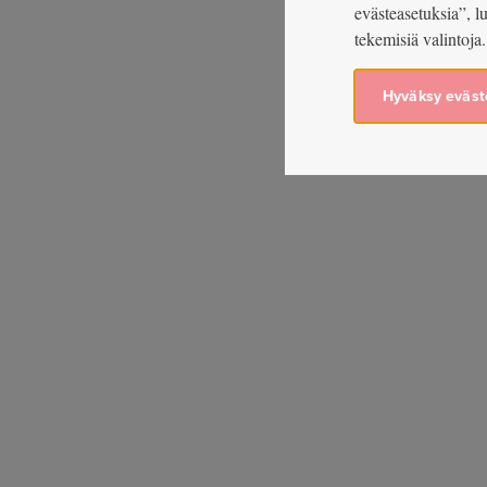
evästeasetuksia”, l
tekemisiä valintoja.
Hyväksy eväst