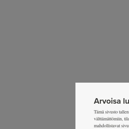
Arvoisa lu
Tämä sivusto tallent
välttämättömiin, ti
mahdollistavat sivu