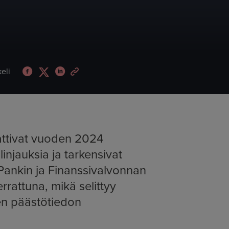
Jaa Facebookissa: Suomen Pankin toiminnan ilmastova
Jaa Twitterissä: Suomen Pankin toiminnan ilmast
Jaa LinkedInissä: Suomen Pankin toiminnan i
Jaa sähköpostitse: Suomen Pankin toimin
keli
attivat vuoden 2024
njauksia ja tarkensivat
Pankin ja Finanssivalvonnan
rattuna, mikä selittyy
den päästötiedon