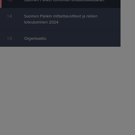
1.3
Suomen Pankin toiminnan ilmastovaikutukset
1.4
Suomen Pankin mittaritavoitteet ja niiden
toteutuminen 2024
1.5
Organisaatio