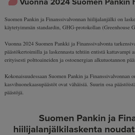
Vuonna 2024 Suomen Pankin hiil
Suomen Pankin ja Finanssivalvonnan hiilijalanjälki on laske
käytetyimmän standardin, GHG-protokollan (Greenhouse G
Vuonna 2024 Suomen Pankki ja Finanssivalvonta tarkensivat
päästökertoimilla ja laskennasta tehtiin entistä kattavampi 
erityisesti polttoaineiden ja ostoenergian alkutuotannon pääs
Kokonaisuudessaan Suomen Pankin ja Finanssivalvonnan om
kasvihuonekaasupäästöt ovat vähäisiä. Suurin osa päästöis
päästöjä.
Suomen Pankin ja Fin
hiilijalanjälkilaskenta noud