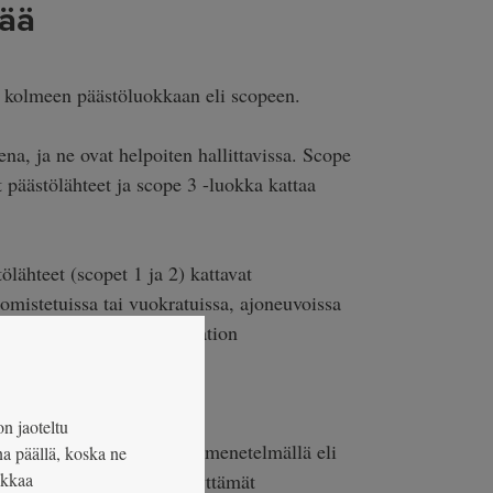
ää
 kolmeen päästöluokkaan eli scopeen.
a, ja ne ovat helpoiten hallittavissa. Scope
 päästölähteet ja scope 3 -luokka kattaa
ähteet (scopet 1 ja 2) kattavat
omistetuissa tai vuokratuissa, ajoneuvoissa
rgian kulutuksen organisaation
e 2) käsittävät sähkön- ja
on jaoteltu
inaperusteisella laskentamenetelmällä eli
na päällä, koska ne
okkaa
n energiatoimittajien käyttämät