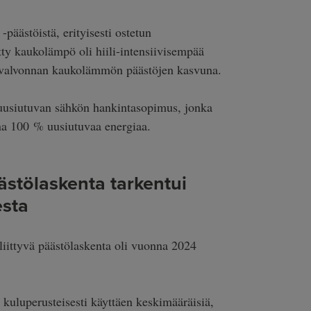
päästöistä, erityisesti ostetun
y kaukolämpö oli hiili-intensiivisempää
ivalvonnan kaukolämmön päästöjen kasvuna.
uusiutuvan sähkön hankintasopimus, jonka
sina 100 % uusiutuvaa energiaa.
ästölaskenta tarkentui
esta
liittyvä päästölaskenta oli vuonna 2024
kuluperusteisesti käyttäen keskimääräisiä,