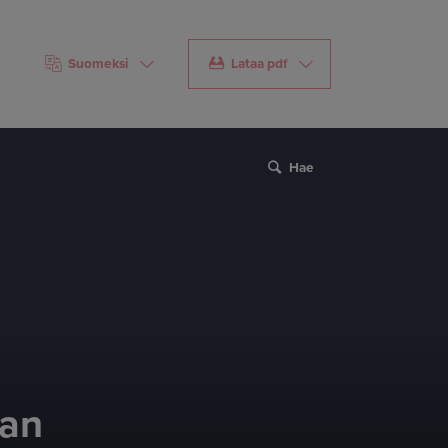
Suomeksi
Lataa pdf
Hae
nan