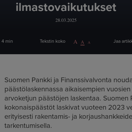
ilmastovaikutukset
28.03.2025
: 4 min
Tekstin koko
Jaa artik
Suomen Pankki ja Finanssivalvonta noud
päästölaskennassa aikaisempien vuosien li
arvoketjun päästöjen laskentaa. Suomen 
kokonaispäästöt laskivat vuoteen 2023 ver
erityisesti rakentamis- ja korjaushankkei
tarkentumisella.