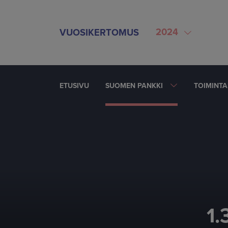
SIIRRY SISÄLTÖÖN
2024
VUOSIKERTOMUS
ETUSIVU
SUOMEN PANKKI
TOIMINT
1.