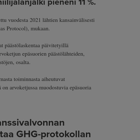
ijalanjälki pieneni 11 %.
ttu vuodesta 2021 lähtien kansainvälisesti
as Protocol), mukaan.
 päästölaskentaa päivitetyillä
arvoketjun epäsuorien päästölähteiden,
töjen, osalta.
asta toiminnasta aiheutuvat
tä on arvoketjussa muodostuvia epäsuoria
anssivalvonnan
attaa GHG-protokollan