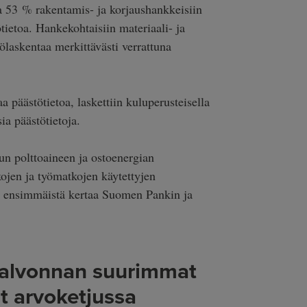
ta 53 % rakentamis- ja korjaushankkeisiin
ötietoa. Hankekohtaisiin materiaali- ja
ölaskentaa merkittävästi verrattuna
aa päästötietoa, laskettiin kuluperusteisella
ia päästötietoja.
n polttoaineen ja ostoenergian
ojen ja työmatkojen käytettyjen
in ensimmäistä kertaa Suomen Pankin ja
valvonnan suurimmat
t arvoketjussa