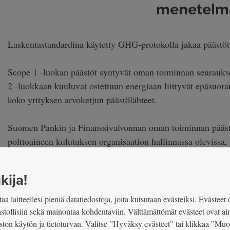
menetelm
Laskentastandardina käytetty GHG-protokolla jakaa päästöt
Scope 1 -luokan päästöt syntyvät oman toiminnan seurauksen
2 -luokkaan kuuluvat ostettuun energiaan liittyvät epäsuorat
koko yrityksen arvoketjun päästölähteet.
Suomen Pankin ja Finanssivalvonnan oman toiminnan päästöl
polttoaineen kulutuksen organisaation hallinnassa olevissa, 
ja laitteissa, mahdolliset jäähdytysainevuodot sekä ostoene
hallinnoimissa tiloissa.
kija!
Ostoenergian tuotannosta aiheutuvat epäsuorat päästöt (scop
aa laitteellesi pieniä datatiedostoja, joita kutsutaan evästeiksi. Evästeet 
lämmönkulutuksen. Nämä epäsuorat päästöt laskettiin markk
lastollisiin sekä mainontaa kohdentaviin. Välttämättömät evästeet ovat ai
ston käytön ja tietoturvan. Valitse ”Hyväksy evästeet” tai klikkaa ”Mu
laskennassa huomioitiin Suomen Pankin ja Finanssivalvonna