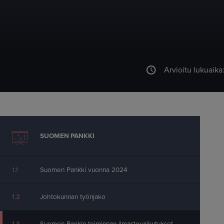
Arvioitu lukuaika
Ohita sisällysluettelo
SUOMEN PANKKI
1.1
Suomen Pankki vuonna 2024
1.2
Johtokunnan työnjako