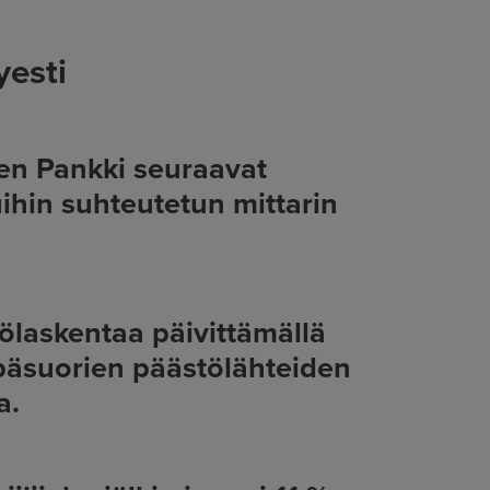
yesti
en Pankki seuraavat
ihin suhteutetun mittarin
laskentaa päivittämällä
epäsuorien päästölähteiden
a.