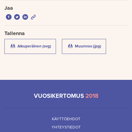
Jaa
Jaa Facebookissa: Kotitalouksien velkaantuneisuus ja lainakan
Jaa Twitterissä: Kotitalouksien velkaantuneisuus ja lainak
Jaa LinkedInissä: Kotitalouksien velkaantuneisuus ja 
Jaa sähköpostitse: Kotitalouksien velkaantuneisuu
Tallenna
Alkuperäinen (svg)
(Kotitalouksien velkaantuneisuus ja lainaka
Muunnos (jpg)
(Kotitalouksien 
VUOSIKERTOMUS
2018
KÄYTTÖEHDOT
YHTEYSTIEDOT