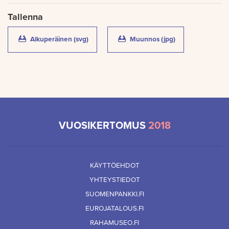
Tallenna
Alkuperäinen (svg)
(Suomen Pankkiin tehdyt keskuspankkitallet
Muunnos (jpg)
(Suomen Pankkiin
VUOSIKERTOMUS
2018
KÄYTTÖEHDOT
YHTEYSTIEDOT
SUOMENPANKKI.FI
EUROJATALOUS.FI
RAHAMUSEO.FI