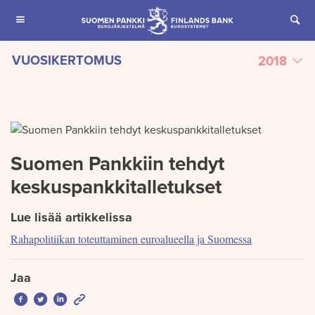
SIIRRY SISÄLTÖÖN
VUOSIKERTOMUS
2018
Jaettu
Suomen Pankkiin tehdyt
keskuspankkitalletukset
Lue lisää artikkelissa
Rahapolitiikan toteuttaminen euroalueella ja Suomessa
Jaa
Jaa Facebookissa: Suomen Pankkiin tehdyt keskuspankkitalletuk
Jaa Twitterissä: Suomen Pankkiin tehdyt keskuspankkitallet
Jaa LinkedInissä: Suomen Pankkiin tehdyt keskuspankki
Jaa sähköpostitse: Suomen Pankkiin tehdyt keskusp