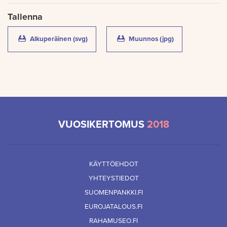
Tallenna
Alkuperäinen (svg)
(Suomen Pankissa lajitellut ja tuhotut euroset
Muunnos (jpg)
(Suomen Pankissa 
VUOSIKERTOMUS
2018
KÄYTTÖEHDOT
YHTEYSTIEDOT
SUOMENPANKKI.FI
EUROJATALOUS.FI
RAHAMUSEO.FI