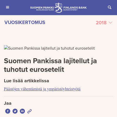
SIIRRY SISÄLTÖÖN
VUOSIKERTOMUS
2018
Jaettu
Suomen Pankissa lajitellut ja
tuhotut eurosetelit
Lue lisää artikkelissa
Päästöjen vähentämistä ja ympäristöyhteistyötä
Jaa
Jaa Facebookissa: Suomen Pankissa lajitellut ja tuhotut eurosetel
Jaa Twitterissä: Suomen Pankissa lajitellut ja tuhotut euroset
Jaa LinkedInissä: Suomen Pankissa lajitellut ja tuhotut e
Jaa sähköpostitse: Suomen Pankissa lajitellut ja tuh