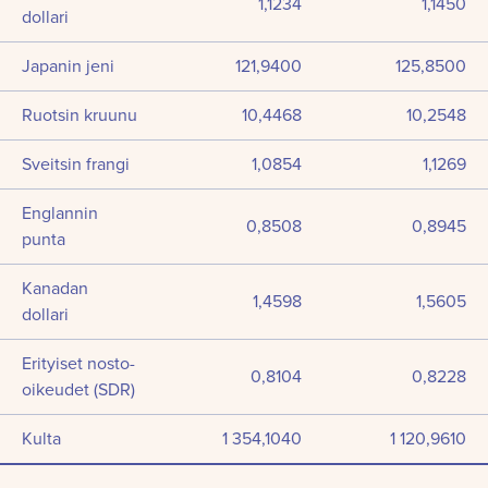
1,1234
1,1450
dollari
Japanin jeni
121,9400
125,8500
Ruotsin kruunu
10,4468
10,2548
Sveitsin frangi
1,0854
1,1269
Englannin
0,8508
0,8945
punta
Kanadan
1,4598
1,5605
dollari
Erityiset nosto-
0,8104
0,8228
oikeudet (SDR)
Kulta
1 354,1040
1 120,9610