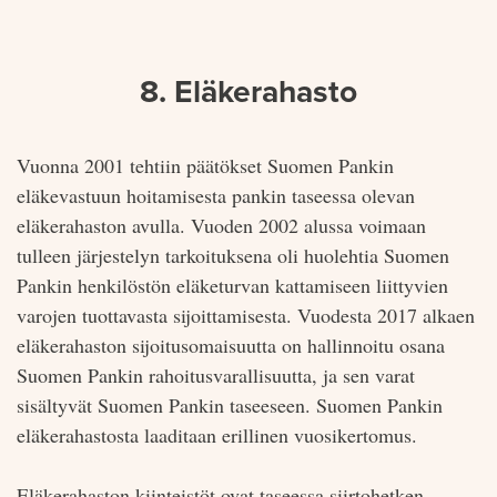
8. Eläkerahasto
Vuonna 2001 tehtiin päätökset Suomen Pankin
eläkevastuun hoitamisesta pankin taseessa olevan
eläkerahaston avulla. Vuoden 2002 alussa voimaan
tulleen järjestelyn tarkoituksena oli huolehtia Suomen
Pankin henkilöstön eläketurvan kattamiseen liittyvien
varojen tuottavasta sijoittamisesta. Vuodesta 2017 alkaen
eläkerahaston sijoitusomaisuutta on hallinnoitu osana
Suomen Pankin rahoitusvarallisuutta, ja sen varat
sisältyvät Suomen Pankin taseeseen. Suomen Pankin
eläkerahastosta laaditaan erillinen vuosikertomus.
Eläkerahaston kiinteistöt ovat taseessa siirtohetken