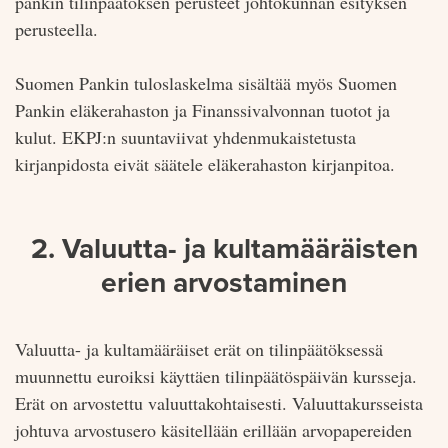
pankin tilinpäätöksen perusteet johtokunnan esityksen
perusteella.
Suomen Pankin tuloslaskelma sisältää myös Suomen
Pankin eläkerahaston ja Finanssi­valvonnan tuotot ja
kulut. EKPJ:n suuntaviivat yhdenmukaistetusta
kirjanpidosta eivät säätele eläkerahaston kirjanpitoa.
2. Valuutta- ja kultamääräisten
erien arvostaminen
Valuutta- ja kultamääräiset erät on tilinpäätöksessä
muunnettu euroiksi käyttäen tilinpäätöspäivän kursseja.
Erät on arvostettu valuuttakohtaisesti. Valuuttakursseista
johtuva arvostusero käsitellään erillään arvopapereiden