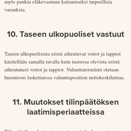
myös pankin eläke­vastuun kattamiseksi tarpeellisia
varauksia.
10. Taseen ulkopuoliset vastuut
Taseen ulkopuolisista eristä aiheutuvat voitot ja tappiot
käsitellään samalla tavalla kuin taseessa olevista eristä
aiheutuneet voitot ja tappiot. Valuuttatermiinit otetaan
huomioon laskettaessa valuuttaposition nettokeskihintaa.
11. Muutokset tilinpäätöksen
laatimisperiaatteissa