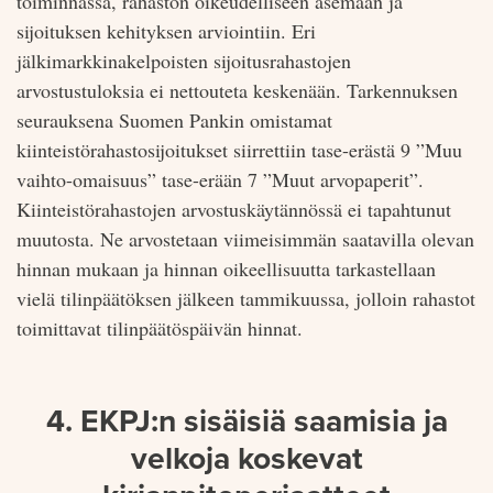
toiminnassa, rahaston oikeudelliseen asemaan ja
sijoituksen kehityksen arviointiin. Eri
jälkimarkkinakelpoisten sijoitusrahastojen
arvostustuloksia ei nettouteta keskenään. Tarkennuksen
seurauksena Suomen Pankin omistamat
kiinteistörahastosijoitukset siirrettiin tase-erästä 9 ”Muu
vaihto-omaisuus” tase-erään 7 ”Muut arvopaperit”.
Kiinteistörahastojen arvostuskäytännössä ei tapahtunut
muutosta. Ne arvostetaan viimeisimmän saatavilla olevan
hinnan mukaan ja hinnan oikeellisuutta tarkastellaan
vielä tilinpäätöksen jälkeen tammikuussa, jolloin rahastot
toimittavat tilinpäätöspäivän hinnat.
4. EKPJ:n sisäisiä saamisia ja
velkoja koskevat