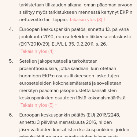
tarkistetaan tilikauden aikana, oman pääoman arvoon
sisältyy myös tarkistukseen mennessä kertynyt EKP:n
nettovoitto tai –tappio.
Takaisin ylös (3) ↑
Euroopan keskuspankin päätös, annettu 13. päivänä
joulukuuta 2010, euroseteleiden liikkeeseenlaskusta
(EKP/2010/29). EUVL L 35, 9.2.2011, s. 26.
Takaisin ylös (4) ↑
Setelien jakoperusteella tarkoitetaan
prosenttiosuuksia, jotka saadaan, kun otetaan
huomioon EKP:n osuus liikkeeseen laskettujen
euroseteleiden kokonaismäärästä ja sovelletaan
merkityn pääoman jakoperustetta kansallisten
keskuspankkien osuuteen tästä kokonaismäärästä.
Takaisin ylös (5) ↑
Euroopan keskuspankin päätös (EU) 2016/2248,
annettu 3 päivänä marraskuuta 2016, niiden
jäsenvaltioiden kansallisten keskuspankkien, joiden
rahayksikkö on euro, rahoitustulon jakamisesta