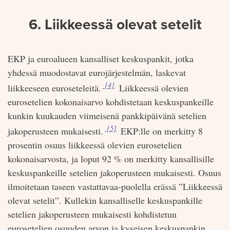
6. Liikkeessä olevat setelit
EKP ja euroalueen kansalliset keskuspankit, jotka
yhdessä muodostavat eurojärjestelmän, laskevat
Viite:
[4]
liikkeeseen euroseteleitä.
Liikkeessä olevien
eurosetelien kokonaisarvo kohdistetaan keskuspankeille
kunkin kuukauden viimeisenä pankkipäivänä setelien
Viite:
[5]
jakoperusteen mukaisesti.
EKP:lle on merkitty 8
prosentin osuus liikkeessä olevien eurosetelien
kokonaisarvosta, ja loput 92 % on merkitty kansallisille
keskuspankeille setelien jakoperusteen mukaisesti. Osuus
ilmoitetaan taseen vastattavaa-puolella erässä ”Liikkeessä
olevat setelit”. Kullekin kansalliselle keskuspankille
setelien jakoperusteen mukaisesti kohdistetun
eurosetelien osuuden arvon ja kyseisen keskuspankin