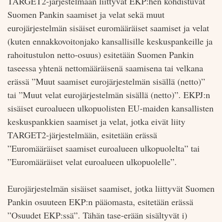
TARGET2-järjestelmään liittyvät EKP:hen kohdistuvat
Suomen Pankin saamiset ja velat sekä muut
eurojärjestelmän sisäiset euromääräiset saamiset ja velat
(kuten ennakkovoitonjako kansallisille keskuspankeille ja
rahoitustulon netto-osuus) esitetään Suomen Pankin
taseessa yhtenä nettomääräisenä saamisena tai velkana
erässä ”Muut saamiset eurojärjestelmän sisällä (netto)”
tai ”Muut velat eurojärjestelmän sisällä (netto)”. EKPJ:n
sisäiset euroalueen ulkopuolisten EU-maiden kansallisten
keskuspankkien saamiset ja velat, jotka eivät liity
TARGET2-järjestelmään, esitetään erässä
”Euromääräiset saamiset euroalueen ulkopuolelta” tai
”Euromääräiset velat euroalueen ulkopuolelle”.
Eurojärjestelmän sisäiset saamiset, jotka liittyvät Suomen
Pankin osuuteen EKP:n pääomasta, esitetään erässä
”Osuudet EKP:ssä”. Tähän tase-erään sisältyvät i)