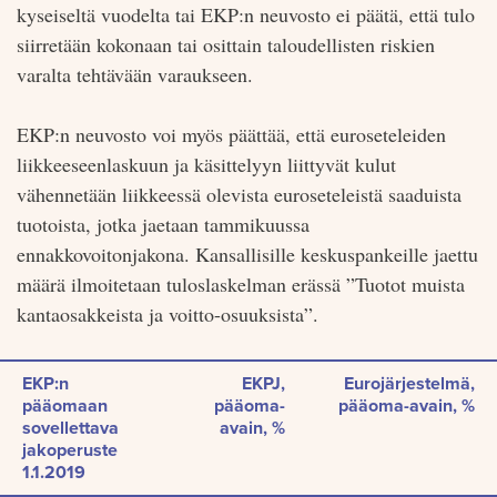
kyseiseltä vuodelta tai EKP:n neuvosto ei päätä, että tulo
siirretään kokonaan tai osittain taloudellisten riskien
varalta tehtävään varaukseen.
EKP:n neuvosto voi myös päättää, että euroseteleiden
liikkeeseenlaskuun ja käsittelyyn liittyvät kulut
vähennetään liikkeessä olevista euroseteleistä saaduista
tuotoista, jotka jaetaan tammikuussa
ennakkovoitonjakona. Kansallisille keskuspankeille jaettu
määrä ilmoitetaan tuloslaskelman erässä ”Tuotot muista
kantaosakkeista ja voitto-osuuksista”.
EKP:n
EKPJ,
Eurojärjestelmä,
pääomaan
pääoma-
pääoma-avain, %
sovellettava
avain, %
jakoperuste
1.1.2019