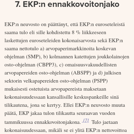
7. EKP:n ennakkovoitonjako
EKP:n neuvosto on päättänyt, että EKP:n euroseteleistä
saama tulo eli sille kohdistettu 8 % liikkeeseen
laskettujen euroseteleiden kokonaisarvosta sekä EKP:n
saama nettotulo a) arvo­paperimarkkinoita koskevan
ohjelman (SMP), b) kolmannen katettujen joukkolainojen
osto-ohjelman (CBPP3), c) omaisuusvakuudellisten
arvopapereiden osto-ohjelman (ABSPP) ja d) julkisen
sektorin velkapapereiden osto-ohjelman (PSPP)
mukaisesti ostetuista arvopapereista maksetaan
kokonaisuudessaan kansallisille keskuspankeille sinä
tilikautena, jona se kertyy. Ellei EKP:n neuvosto muuta
päätä, EKP jakaa tulon tilikautta seuraavan vuoden
Viite:
[7]
tammikuussa ennakkovoitonjakona.
Tulo jaetaan
kokonaisuudessaan, mikäli se ei ylitä EKP:n nettovoittoa