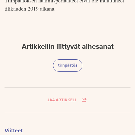
Tilinpäätöksen laatimisperiaatteet eivät ole muuttuneet
tilikauden 2019 aikana.
Artikkeliin liittyvät aihesanat
Etsi aihesanalla:
tilinpäätös
JAA ARTIKKELI
Viitteet