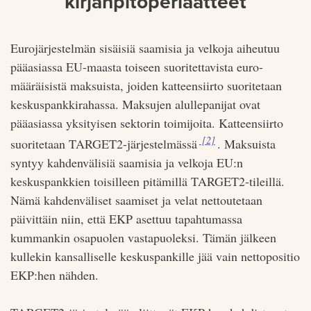
kirjanpitoperiaatteet
Eurojärjestelmän sisäisiä saamisia ja velkoja aiheutuu
pääasiassa EU-maasta toiseen suoritettavista euro-
määräisistä maksuista, joiden katteensiirto suoritetaan
keskuspankkirahassa. Maksujen alullepanijat ovat
pääasiassa yksityisen sektorin toimijoita. Katteensiirto
Viite:
[2]
suoritetaan TARGET2-järjestelmässä
. Maksuista
syntyy kahdenvälisiä saamisia ja velkoja EU:n
keskuspankkien toisilleen pitämillä TARGET2-tileillä.
Nämä kahdenväliset saamiset ja velat nettoutetaan
päivittäin niin, että EKP asettuu tapahtumassa
kummankin osapuolen vastapuoleksi. Tämän jälkeen
kullekin kansalliselle keskuspankille jää vain nettopositio
EKP:hen nähden.