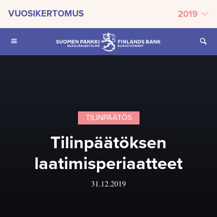
SIIRRY SISÄLTÖÖN
VUOSIKERTOMUS
2019
TILINPÄÄTÖS
Tilinpäätöksen
laatimisperiaatteet
31.12.2019