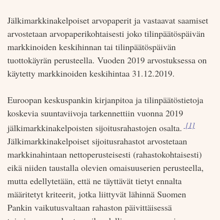
Jälkimarkkinakelpoiset arvopaperit ja vastaavat saamiset
arvostetaan arvopaperikohtaisesti joko tilinpäätöspäivän
markkinoiden keskihinnan tai tilinpäätöspäivän
tuottokäyrän perusteella. Vuoden 2019 arvostuksessa on
käytetty markkinoiden keskihintaa 31.12.2019.
Euroopan keskuspankin kirjanpitoa ja tilinpäätöstietoja
koskevia suuntaviivoja tarkennettiin vuonna 2019
Viite:
[1]
jälkimarkkinakelpoisten sijoitusrahastojen osalta.
Jälkimarkkinakelpoiset sijoitusrahastot arvostetaan
markkinahintaan nettoperusteisesti (rahastokohtaisesti)
eikä niiden taustalla olevien omaisuuserien perusteella,
mutta edellytetään, että ne täyttävät tietyt ennalta
määritetyt kriteerit, jotka liittyvät lähinnä Suomen
Pankin vaikutusvaltaan rahaston päivittäisessä