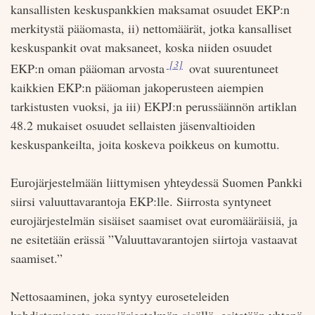
kansallisten keskuspankkien maksamat osuudet EKP:n
merkitystä pääomasta, ii) nettomäärät, jotka kansalliset
keskuspankit ovat maksaneet, koska niiden osuudet
Viite:
[3]
EKP:n oman pääoman arvosta
ovat suurentuneet
kaikkien EKP:n pääoman jakoperusteen aiempien
tarkistusten vuoksi, ja iii) EKPJ:n perussäännön artiklan
48.2 mukaiset osuudet sellaisten jäsenvaltioiden
keskuspankeilta, joita koskeva poikkeus on kumottu.
Eurojärjestelmään liittymisen yhteydessä Suomen Pankki
siirsi valuuttavarantoja EKP:lle. Siirrosta syntyneet
eurojärjestelmän sisäiset saamiset ovat euromääräisiä, ja
ne esitetään erässä ”Valuuttavarantojen siirtoja vastaavat
saamiset.”
Nettosaaminen, joka syntyy euroseteleiden
kohdistamisesta eurojärjestelmän sisällä, esitetään yhtenä