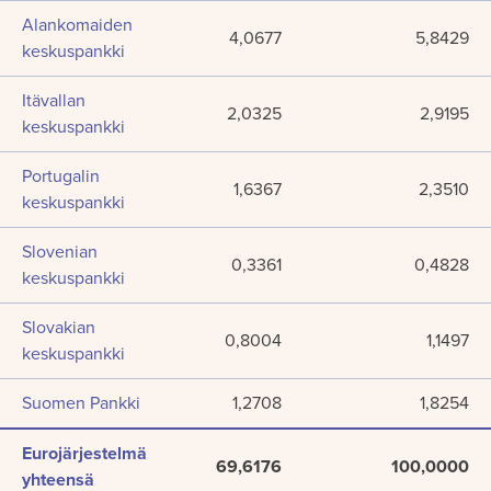
Alankomaiden
4,0677
5,8429
keskuspankki
Itävallan
2,0325
2,9195
keskuspankki
Portugalin
1,6367
2,3510
keskuspankki
Slovenian
0,3361
0,4828
keskuspankki
Slovakian
0,8004
1,1497
keskuspankki
Suomen Pankki
1,2708
1,8254
Eurojärjestelmä
69,6176
100,0000
yhteensä