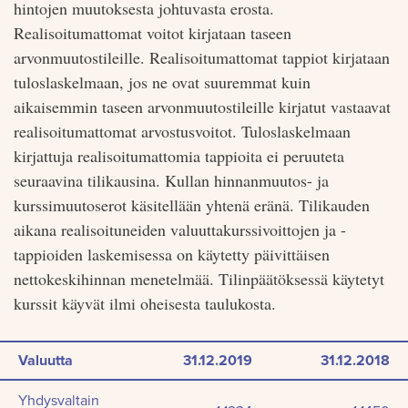
hintojen muutoksesta johtuvasta erosta.
Realisoitumattomat voitot kirjataan taseen
arvonmuutostileille. Realisoitumattomat tappiot kirjataan
tulos­laskelmaan, jos ne ovat suuremmat kuin
aikaisemmin taseen arvonmuutostileille kirjatut vastaavat
realisoitumattomat arvostusvoitot. Tuloslaskelmaan
kirjattuja realisoitumattomia tap­pioita ei peruuteta
seuraavina tilikausina. Kullan hinnanmuutos- ja
kurssimuutoserot käsitellään yhtenä eränä. Tilikauden
aikana realisoituneiden valuuttakurssivoittojen ja -
tappioiden laskemisessa on käytetty päivittäisen
nettokeskihinnan menetelmää. Tilinpäätöksessä käytetyt
kurssit käyvät ilmi oheisesta taulukosta.
Valuutta
31.12.2019
31.12.2018
Yhdysvaltain