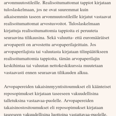
arvonmuutostileille. Realisoitumattomat tappiot kirjataan
tuloslaskelmaan, jos ne ovat suuremmat kuin
aikaisemmin taseen arvonmuutostileille kirjatut vastaavat
realisoitumattomat arvostusvoitot. Tuloslaskelmaan
kirjattuja realisoitumattomia tappioita ei peruuteta
seuraavina tilikausina. Sekä valuutta- että euromääräiset
arvopaperit on arvostettu arvopaperilajeittain. Jos
arvopaperilajista tai valuutasta kirjataan tilinpäätökseen
realisoitumattomia tappioita, tämän arvopaperilajin
keskihintaa tai valuutan nettokeskikurssia muutetaan
vastaavasti ennen seuraavan tilikauden alkua.
Arvopapereiden takaisinmyyntisitoumukset eli käänteiset
reposopimukset kirjataan taseeseen vakuudellisina
talletuksina vastaavaa-puolelle. Arvopapereiden
takaisinostositoumukset eli reposopimukset kirjataan
taseeseen vakuudellisina luottoina vastattavaa-puolelle.