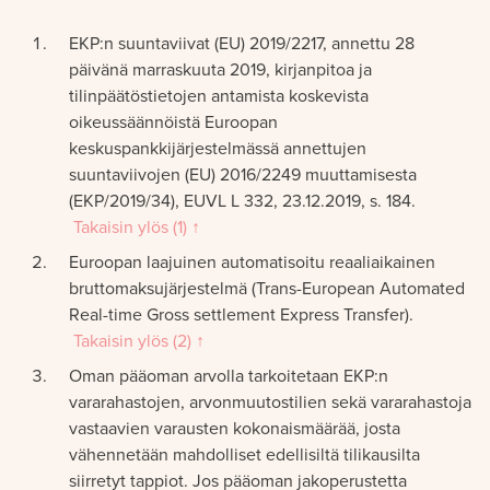
EKP:n suuntaviivat (EU) 2019/2217, annettu 28
päivänä marraskuuta 2019, kirjanpitoa ja
tilinpäätöstietojen antamista koskevista
oikeussäännöistä Euroopan
keskuspankkijärjestelmässä annettujen
suuntaviivojen (EU) 2016/2249 muuttamisesta
(EKP/2019/34), EUVL L 332, 23.12.2019, s. 184.
Takaisin ylös (1) ↑
Euroopan laajuinen automatisoitu reaaliaikainen
bruttomaksujärjestelmä (Trans-European Automated
Real-time Gross settlement Express Transfer).
Takaisin ylös (2) ↑
Oman pääoman arvolla tarkoitetaan EKP:n
vararahastojen, arvonmuutostilien sekä vararahastoja
vastaavien varausten kokonaismäärää, josta
vähennetään mahdolliset edellisiltä tilikausilta
siirretyt tappiot. Jos pääoman jakoperustetta