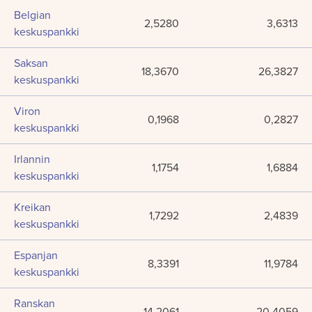
Belgian
2,5280
3,6313
keskuspankki
Saksan
18,3670
26,3827
keskuspankki
Viron
0,1968
0,2827
keskuspankki
Irlannin
1,1754
1,6884
keskuspankki
Kreikan
1,7292
2,4839
keskuspankki
Espanjan
8,3391
11,9784
keskuspankki
Ranskan
14,2061
20,4059