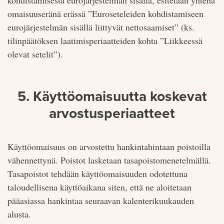
omaisuuseränä erässä ”Euroseteleiden kohdistamiseen
eurojärjestelmän sisällä liittyvät nettosaamiset” (ks.
tilinpäätöksen laatimisperiaatteiden kohta ”Liikkeessä
olevat setelit”).
5. Käyttöomaisuutta koskevat
arvostusperiaatteet
Käyttöomaisuus on arvostettu hankintahintaan poistoilla
vähennettynä. Poistot lasketaan tasa­poistomenetelmällä.
Tasapoistot tehdään käyttöomaisuuden odotettuna
taloudellisena käyttöaikana siten, että ne aloitetaan
pääasiassa hankintaa seuraavan kalenterikuukauden
alusta.