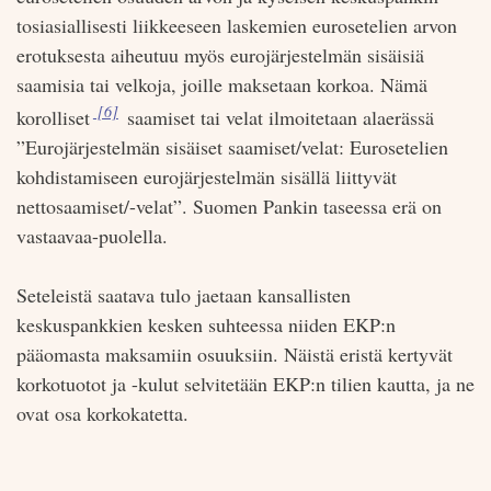
tosiasiallisesti liikkeeseen laskemien eurosetelien arvon
erotuksesta aiheutuu myös eurojärjestelmän sisäisiä
saamisia tai velkoja, joille maksetaan korkoa. Nämä
Viite:
[6]
korolliset
saamiset tai velat ilmoitetaan alaerässä
”Eurojärjestelmän sisäiset saamiset/velat: Eurosetelien
kohdistamiseen eurojärjestelmän sisällä liittyvät
nettosaamiset/-velat”. Suomen Pankin taseessa erä on
vastaavaa-puolella.
Seteleistä saatava tulo jaetaan kansallisten
keskuspankkien kesken suhteessa niiden EKP:n
pääomasta maksamiin osuuksiin. Näistä eristä kertyvät
korkotuotot ja -kulut selvitetään EKP:n tilien kautta, ja ne
ovat osa korkokatetta.