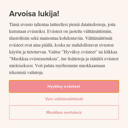
SIIRRY SISÄLTÖÖN
VUOSIKERTOMUS
2020
Arvoisa lukija!
Tämä sivusto tallentaa laitteellesi pieniä datatiedostoja, joita
kutsutaan evästeiksi. Evästeet on jaoteltu välttämättömiin,
tilastollisiin sekä mainontaa kohdentaviin. Välttämättömät
evästeet ovat aina päällä, koska ne mahdollistavat sivuston
käytön ja tietoturvan. Valitse ”Hyväksy evästeet” tai klikkaa
”Muokkaa evästeasetuksia”, lue lisätietoja ja räätälöi evästeet
mieleiseksesi. Voit palata myöhemmin muokkaamaan
tekemisiä valintoja.
TILINPÄÄTÖS
Hyväksy evästeet
Tilinpäätöksen liitteet
Vain välttämättömät
01.01.2021
Muokkaa asetuksia