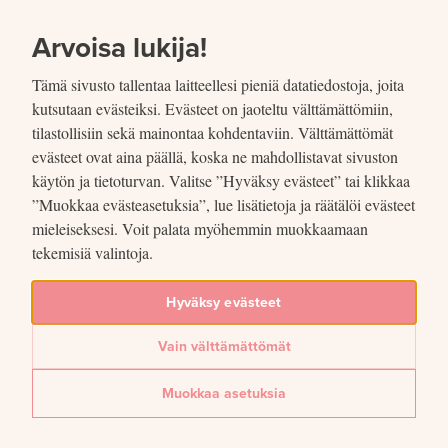
SIIRRY SISÄLTÖÖN
VUOSIKERTOMUS
2020
Arvoisa lukija!
Tämä sivusto tallentaa laitteellesi pieniä datatiedostoja, joita
kutsutaan evästeiksi. Evästeet on jaoteltu välttämättömiin,
tilastollisiin sekä mainontaa kohdentaviin. Välttämättömät
evästeet ovat aina päällä, koska ne mahdollistavat sivuston
käytön ja tietoturvan. Valitse ”Hyväksy evästeet” tai klikkaa
”Muokkaa evästeasetuksia”, lue lisätietoja ja räätälöi evästeet
mieleiseksesi. Voit palata myöhemmin muokkaamaan
tekemisiä valintoja.
Hyväksy evästeet
Vaikuttaminen ja
Vain välttämättömät
yhteistyö
Muokkaa asetuksia