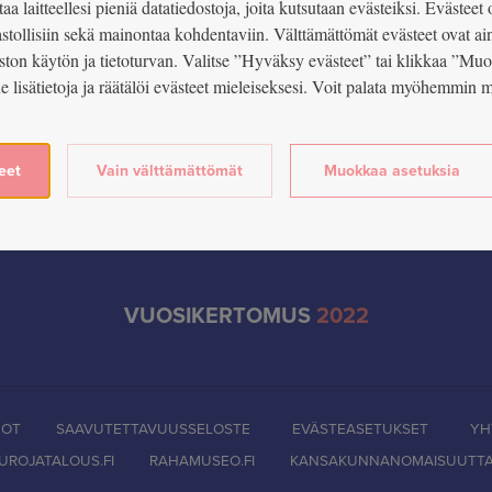
aa laitteellesi pieniä datatiedostoja, joita kutsutaan evästeiksi. Evästeet 
lastollisiin sekä mainontaa kohdentaviin. Välttämättömät evästeet ovat ai
ston käytön ja tietoturvan. Valitse ”Hyväksy evästeet” tai klikkaa ”Mu
ue lisätietoja ja räätälöi evästeet mieleiseksesi. Voit palata myöhemmi
eet
Vain välttämättömät
Muokkaa asetuksia
VUOSIKERTOMUS
2022
DOT
SAAVUTETTAVUUSSELOSTE
EVÄSTEASETUKSET
YH
UROJATALOUS.FI
RAHAMUSEO.FI
KANSAKUNNANOMAISUUTTA.