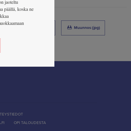
on jaoteltu
na päällä, koska ne
Tallenna
okkaa
n muokkaamaan
(Marja Nykänen)
(Marja Nykänen)
Alkuperäinen (jpg)
Muunnos (jpg)
TEYSTIEDOT
FI
OPI TALOUDESTA