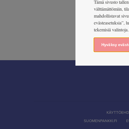
Tämä sivusto tallent
välttämättömiin, ti
mahdollistavat sivu
evästeasetuksia”, l
tekemisiä valintoja.
Hyväksy eväst
KÄYTTÖEH
SUOMENPANKKI.FI
E