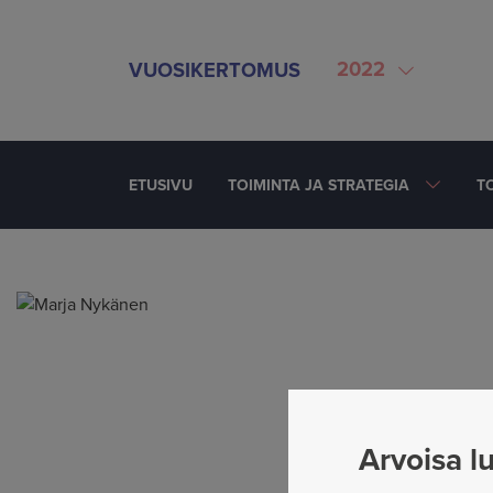
SIIRRY SISÄLTÖÖN
2022
VUOSIKERTOMUS
ETUSIVU
TOIMINTA JA STRATEGIA
T
Jaettu
Arvoisa lu