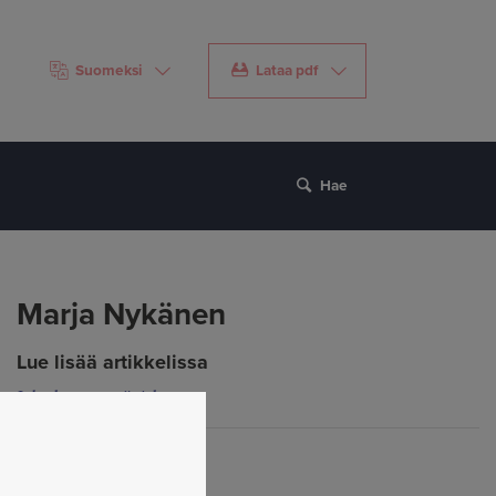
Suomeksi
Lataa pdf
Hae
Marja Nykänen
Lue lisää artikkelissa
Johtokunnan työnjako
Jaa
Jaa Facebookissa: Marja Nykänen
Jaa Twitterissä: Marja Nykänen
Jaa LinkedInissä: Marja Nykänen
Jaa sähköpostitse: Marja Nykänen