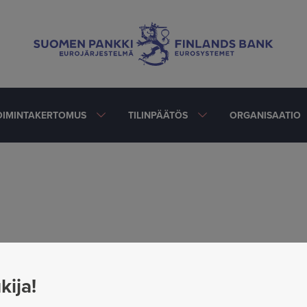
OIMINTAKERTOMUS
TILINPÄÄTÖS
ORGANISAATIO
kija!