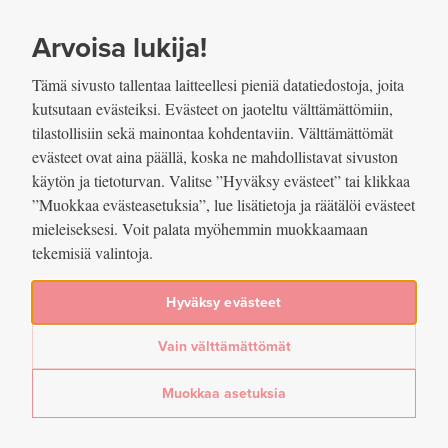
SIIRRY SISÄLTÖÖN
VUOSIKERTOMUS
2022
Arvoisa lukija!
Tämä sivusto tallentaa laitteellesi pieniä datatiedostoja, joita
kutsutaan evästeiksi. Evästeet on jaoteltu välttämättömiin,
tilastollisiin sekä mainontaa kohdentaviin. Välttämättömät
evästeet ovat aina päällä, koska ne mahdollistavat sivuston
käytön ja tietoturvan. Valitse ”Hyväksy evästeet” tai klikkaa
”Muokkaa evästeasetuksia”, lue lisätietoja ja räätälöi evästeet
2022
mieleiseksesi. Voit palata myöhemmin muokkaamaan
tekemisiä valintoja.
Suomen Pankin
toimintakertomus
Hyväksy evästeet
Vain välttämättömät
24.03.2023
Muokkaa asetuksia
Arvioitu lukuaika: 1 min