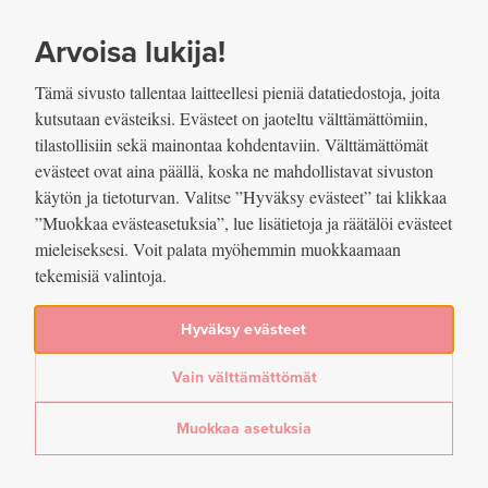
SIIRRY SISÄLTÖÖN
VUOSIKERTOMUS
2022
Arvoisa lukija!
Tämä sivusto tallentaa laitteellesi pieniä datatiedostoja, joita
kutsutaan evästeiksi. Evästeet on jaoteltu välttämättömiin,
tilastollisiin sekä mainontaa kohdentaviin. Välttämättömät
evästeet ovat aina päällä, koska ne mahdollistavat sivuston
RAHA JA MAKSAMINEN
käytön ja tietoturvan. Valitse ”Hyväksy evästeet” tai klikkaa
”Muokkaa evästeasetuksia”, lue lisätietoja ja räätälöi evästeet
4.4 TARGET-palveluiden
mieleiseksesi. Voit palata myöhemmin muokkaamaan
tekemisiä valintoja.
kehittämistyö eteni
vuonna 2022
Hyväksy evästeet
Vain välttämättömät
24.03.2023
Muokkaa asetuksia
Arvioitu lukuaika: 3 min