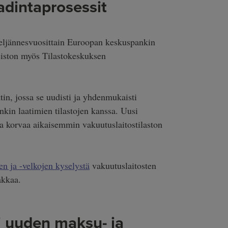
adintaprosessit
neljännesvuosittain Euroopan keskuspankin
eiston myös Tilastokeskuksen
in, jossa se uudisti ja yhdenmukaisti
kin laatimien tilastojen kanssa. Uusi
 ja korvaa aikaisemmin vakuutuslaitostilaston
n ja -velkojen kyselystä
vakuutuslaitosten
akkaa.
 uuden maksu- ja