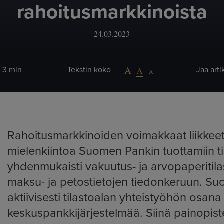
rahoitusmarkkinoista
24.03.2023
: 3 min
Tekstin koko
Jaa arti
Rahoitusmarkkinoiden voimakkaat liikkeet
mielenkiintoa Suomen Pankin tuottamiin ti
yhdenmukaisti vakuutus- ja arvopaperitila
maksu- ja petostietojen tiedonkeruun. Suo
aktiivisesti tilastoalan yhteistyöhön osa
keskuspankkijärjestelmää. Siinä painopiste