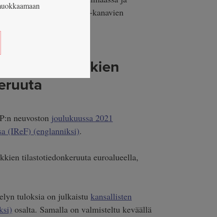
n muokkaamaan
neiden, -järjestelyjen ja -kanavien
oalueen pankkien
keruuta
KP:n neuvoston
joulukuussa 2021
a (IReF) (englanniksi)
.
kien tilastotiedonkeruuta euroalueella,
lyn tuloksia on julkaistu
kansallisten
ksi)
osalta. Samalla on valmisteltu keväällä