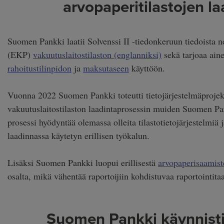
arvopaperitilastojen la
Suomen Pankki laatii Solvenssi II -tiedonkeruun tiedoista 
(EKP)
vakuutuslaitostilaston (englanniksi)
sekä tarjoaa ain
rahoitustilinpidon
ja
maksutaseen
käyttöön.
Vuonna 2022 Suomen Pankki toteutti tietojärjestelmäprojekt
vakuutuslaitostilaston laadintaprosessin muiden Suomen Pan
prosessi hyödyntää olemassa olleita tilastotietojärjestelmiä
laadinnassa käytetyn erillisen työkalun.
Lisäksi Suomen Pankki luopui erillisestä
arvopaperisaamiste
osalta, mikä vähentää raportoijiin kohdistuvaa raportointita
Suomen Pankki käynnisti