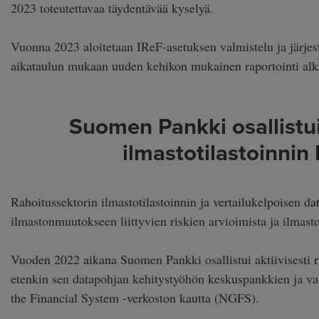
2023 toteutettavaa täydentävää kyselyä.
Vuonna 2023 aloitetaan IReF-asetuksen valmistelu ja järjes
aikataulun mukaan uuden kehikon mukainen raportointi alk
Suomen Pankki osallistu
ilmastotilastoinnin
Rahoitussektorin ilmastotilastoinnin ja vertailukelpoisen da
ilmastonmuutokseen liittyvien riskien arvioimista ja ilmasto
Vuoden 2022 aikana Suomen Pankki osallistui aktiivisesti ra
etenkin sen datapohjan kehitystyöhön keskuspankkien ja v
the Financial System -verkoston kautta (NGFS).