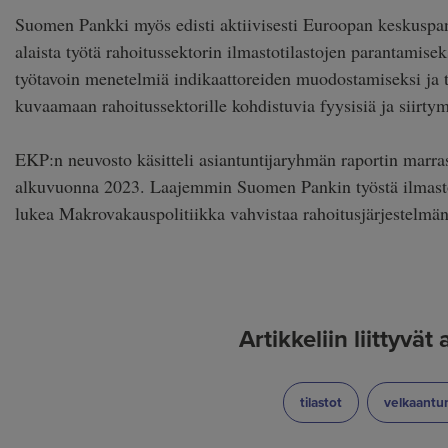
Suomen Pankki myös edisti aktiivisesti Euroopan keskuspan
alaista työtä rahoitussektorin ilmastotilastojen parantamise
työtavoin menetelmiä indikaattoreiden muodostamiseksi ja te
kuvaamaan rahoitussektorille kohdistuvia fyysisiä ja siirtym
EKP:n neuvosto käsitteli asiantuntijaryhmän raportin marrask
alkuvuonna 2023. Laajemmin Suomen Pankin työstä ilmastor
lukea Makrovakauspolitiikka vahvistaa rahoitusjärjestelmän 
Artikkeliin liittyvät
Etsi aihesanalla:
Etsi aihesa
tilastot
velkaant