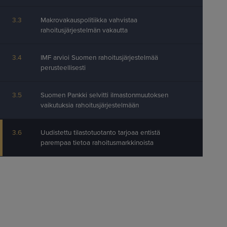
3.3
Makrovakauspolitiikka vahvistaa
rahoitusjärjestelmän vakautta
3.4
IMF arvioi Suomen rahoitusjärjestelmää
perusteellisesti
3.5
Suomen Pankki selvitti ilmastonmuutoksen
vaikutuksia rahoitusjärjestelmään
3.6
Uudistettu tilastotuotanto tarjoaa entistä
parempaa tietoa rahoitusmarkkinoista