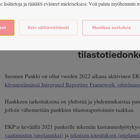
ue lisätietoja ja räätälöi evästeet mieleiseksesi. Voit palata myöhemmi
ulkomailla sekä mahdollistaa syvempi analyysi eri maksuväli
käytöstä.
eet
Vain välttämättömät
Muokkaa asetuksia
EKP yhdenmukaistaa eur
tilastotiedon
Suomen Pankki on ollut vuoden 2022 aikana aktiivinen E
käynnistämässä Integrated Reporting Framework -ohjelmass
Hankkeen tarkoituksena on yhdistää ja yhdenmukaistaa pank
jolloin vähennetään pankkien tilastoraportoinnin taakkaa.
EKP:n keväällä 2021 pankeille tekemän kustannushyötykyse
vaatimusten (englanniksi)
ja
teknisen toteutuksen (englanni