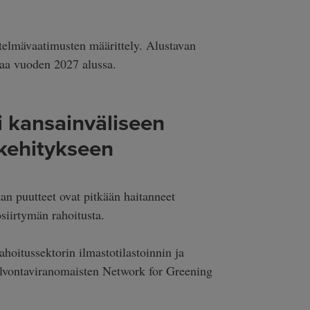
telmävaatimusten määrittely. Alustavan
aa vuoden 2027 alussa.
i kansainväliseen
 kehitykseen
tan puutteet ovat pitkään haitanneet
siirtymän rahoitusta.
hoitussektorin ilmastotilastoinnin ja
alvontaviranomaisten Network for Greening