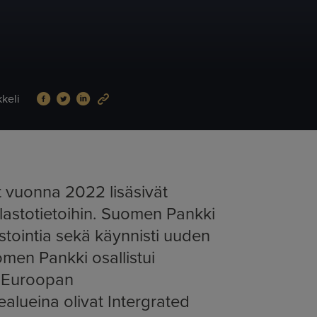
Jaa Facebookissa: Uudistettu tilastotuotanto tarjoaa 
Jaa Twitterissä: Uudistettu tilastotuotanto tarjoa
Jaa LinkedInissä: Uudistettu tilastotuotanto t
Jaa sähköpostitse: Uudistettu tilastotuot
kkeli
 vuonna 2022 lisäsivät
lastotietoihin. Suomen Pankki
stointia sekä käynnisti uuden
men Pankki osallistui
na Euroopan
alueina olivat Intergrated