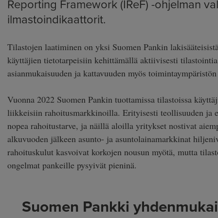
Reporting Framework (IReF) -ohjelman val
ilmastoindikaattorit.
Tilastojen laatiminen on yksi Suomen Pankin lakisääteisist
käyttäjien tietotarpeisiin kehittämällä aktiivisesti tilastoin
asianmukaisuuden ja kattavuuden myös toimintaympäristön
Vuonna 2022 Suomen Pankin tuottamissa tilastoissa käyttäj
liikkeisiin rahoitusmarkkinoilla. Erityisesti teollisuuden ja 
nopea rahoitustarve, ja näillä aloilla yritykset nostivat a
alkuvuoden jälkeen asunto- ja asuntolainamarkkinat hiljeni
rahoituskulut kasvoivat korkojen nousun myötä, mutta tilas
ongelmat pankeille pysyivät pieninä.
Suomen Pankki yhdenmukaist