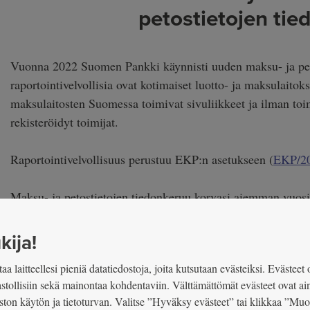
petostietojen ti
Vuonna 2022 Suomen Pankki käynnisti uuden maksu- ja peto
raportointivelvollisia ovat kotimaiset luotto- ja maksulaitok
maksulaitosten Suomessa toimivat sivuliikkeet ja ilman toi
rekisteröidyt toimijat.
Raportointivelvollisuus perustuu EKP:n asetukseen (
EKP/2
Maksu- ja petostietojen tiedonkeruu korvasi aiemman vuosit
Aiempaan verrattuna tiedon raportointifrekvenssi tiheni nelj
kija!
tiedonkeruuseen integroitiin tiettyjä Finanssivalvonnan rapor
aa laitteellesi pieniä datatiedostoja, joita kutsutaan evästeiksi. Evästeet 
pitkälti EKP:n maksuliiketilastoasetukseen, mutta se kattaa 
lastollisiin sekä mainontaa kohdentaviin. Välttämättömät evästeet ovat ai
ston käytön ja tietoturvan. Valitse ”Hyväksy evästeet” tai klikkaa ”Mu
Tiedonkeruun tavoitteena on saada entistä kattavampi kuva