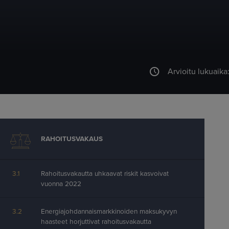
Arvioitu lukuaika
Ohita sisällysluettelo
RAHOITUSVAKAUS
3.1
Rahoitusvakautta uhkaavat riskit kasvoivat
vuonna 2022
3.2
Energiajohdannaismarkkinoiden maksukyvyn
haasteet horjuttivat rahoitusvakautta