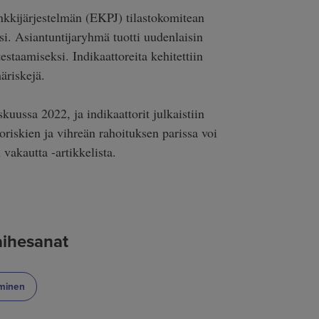
kkijärjestelmän (EKPJ) tilastokomitean
ksi. Asiantuntijaryhmä tuotti uudenlaisin
staamiseksi. Indikaattoreita kehitettiin
äriskejä.
uussa 2022, ja indikaattorit julkaistiin
iskien ja vihreän rahoituksen parissa voi
vakautta -artikkelista.
 aihesanat
nalla:
uminen