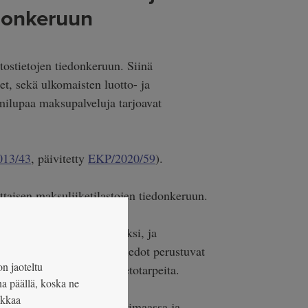
edonkeruun
stietojen tiedonkeruun. Siinä
set, sekä ulkomaisten luotto- ja
milupaa maksupalveluja tarjoavat
013/43
, päivitetty
EKP/2020/59
).
taisen maksuliiketilastojen tiedonkeruun.
ännes- ja puolivuosittaiseksi, ja
tointeja. Nyt kerättävät tiedot perustuvat
on jaoteltu
myös muita kansallisia tietotarpeita.
na päällä, koska ne
okkaa
 vähittäismaksamisesta kotimaassa ja