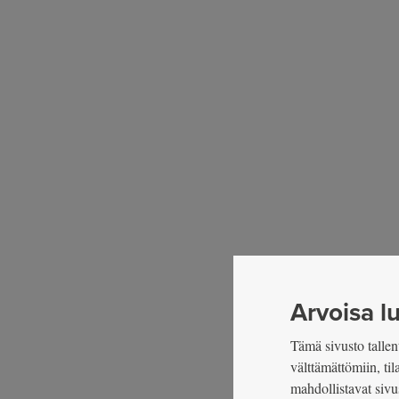
Arvoisa lu
Tämä sivusto tallent
välttämättömiin, ti
mahdollistavat sivu