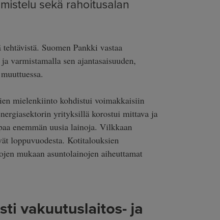
mistelu sekä rahoitusalan
ä tehtävistä. Suomen Pankki vastaa
tia ja varmistamalla sen ajantasaisuuden,
 muuttuessa.
ien mielenkiinto kohdistui voimakkaisiin
energiasektorin yrityksillä korostui mittava ja
iempaa enemmän uusia lainoja. Vilkkaan
vät loppuvuodesta. Kotitalouksien
tojen mukaan asuntolainojen aiheuttamat
i vakuutuslaitos- ja