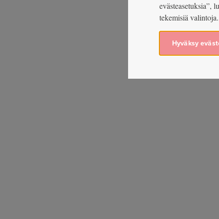
evästeasetuksia”, l
tekemisiä valintoja.
Hyväksy eväst