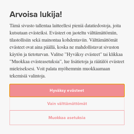
SIIRRY SISÄLTÖÖN
VUOSIKERTOMUS
2023
Arvoisa lukija!
Tämä sivusto tallentaa laitteellesi pieniä datatiedostoja, joita
kutsutaan evästeiksi. Evästeet on jaoteltu välttämättömiin,
tilastollisiin sekä mainontaa kohdentaviin. Välttämättömät
evästeet ovat aina päällä, koska ne mahdollistavat sivuston
SUOMEN PANKKI
käytön ja tietoturvan. Valitse ”Hyväksy evästeet” tai klikkaa
”Muokkaa evästeasetuksia”, lue lisätietoja ja räätälöi evästeet
1.3 Suomen Pankin
mieleiseksesi. Voit palata myöhemmin muokkaamaan
tekemisiä valintoja.
johtokunnan työnjako
vuonna 2023
Hyväksy evästeet
Vain välttämättömät
22.03.2024
Muokkaa asetuksia
Arvioitu lukuaika: 1 min