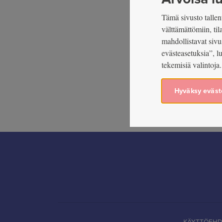
Tämä sivusto tallent
välttämättömiin, ti
mahdollistavat sivu
evästeasetuksia”, l
tekemisiä valintoja.
Hyväksy eväst
KÄYTTÖEH