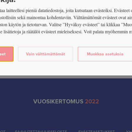
aa laitteellesi pieniä datatiedostoja, joita kutsutaan evästeiksi. Evästeet 
lastollisiin sekä mainontaa kohdentaviin. Välttämättömät evästeet ovat ai
ston käytön ja tietoturvan. Valitse ”Hyväksy evästeet” tai klikkaa ”Mu
ue lisätietoja ja räätälöi evästeet mieleiseksesi. Voit palata myöhemmi
eet
Vain välttämättömät
Muokkaa asetuksia
VUOSIKERTOMUS
2022
DOT
SAAVUTETTAVUUSSELOSTE
EVÄSTEASETUKSET
YH