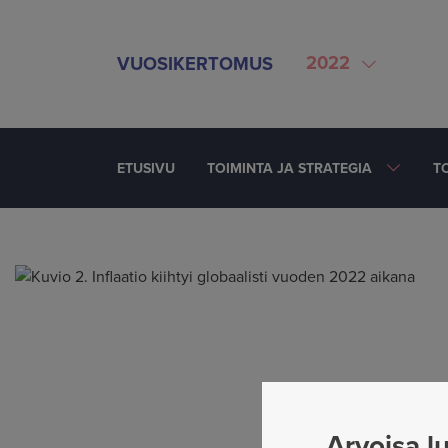
SIIRRY SISÄLTÖÖN
2022
VUOSIKERTOMUS
ETUSIVU
TOIMINTA JA STRATEGIA
T
Jaettu
Arvoisa lu