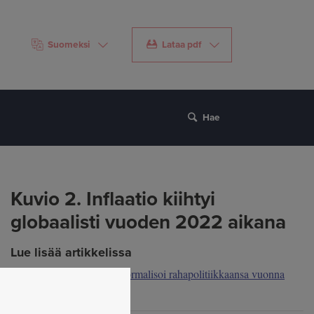
Suomeksi
Lataa pdf
Hae
Kuvio 2. Inflaatio kiihtyi
globaalisti vuoden 2022 aikana
Lue lisää artikkelissa
Euroopan keskuspankki normalisoi rahapolitiikkaansa vuonna
2022