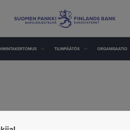
OIMINTAKERTOMUS
TILINPÄÄTÖS
ORGANISAATIO
kija!