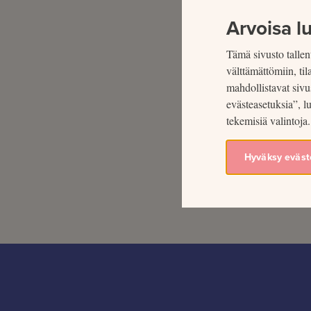
Arvoisa lu
Tämä sivusto tallent
välttämättömiin, ti
mahdollistavat sivu
evästeasetuksia”, l
tekemisiä valintoja.
Hyväksy eväst