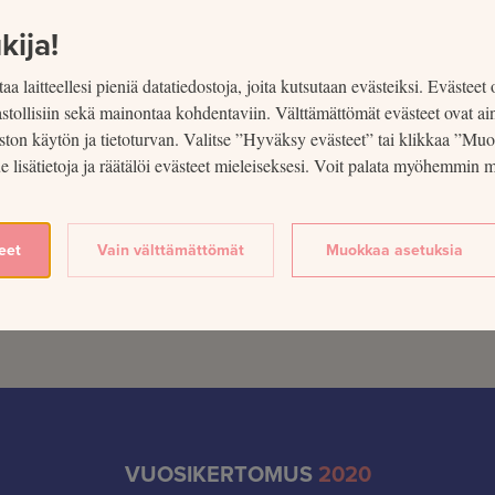
kija!
aa laitteellesi pieniä datatiedostoja, joita kutsutaan evästeiksi. Evästeet 
lastollisiin sekä mainontaa kohdentaviin. Välttämättömät evästeet ovat ai
ston käytön ja tietoturvan. Valitse ”Hyväksy evästeet” tai klikkaa ”Mu
ue lisätietoja ja räätälöi evästeet mieleiseksesi. Voit palata myöhemmi
eet
Vain välttämättömät
Muokkaa asetuksia
VUOSIKERTOMUS
2020