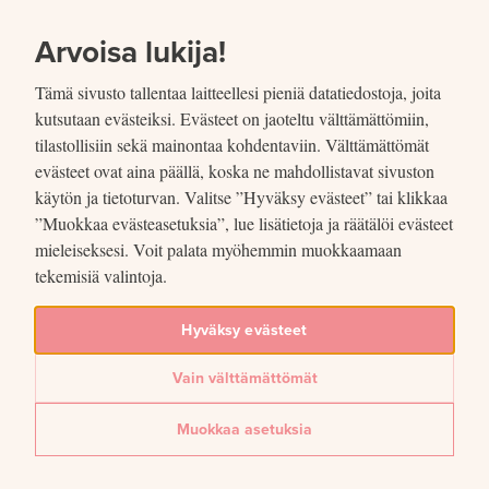
SIIRRY SISÄLTÖÖN
VUOSIKERTOMUS
2020
Arvoisa lukija!
Tämä sivusto tallentaa laitteellesi pieniä datatiedostoja, joita
kutsutaan evästeiksi. Evästeet on jaoteltu välttämättömiin,
tilastollisiin sekä mainontaa kohdentaviin. Välttämättömät
evästeet ovat aina päällä, koska ne mahdollistavat sivuston
Jaettu
käytön ja tietoturvan. Valitse ”Hyväksy evästeet” tai klikkaa
”Muokkaa evästeasetuksia”, lue lisätietoja ja räätälöi evästeet
mieleiseksesi. Voit palata myöhemmin muokkaamaan
Kuvio 16. Käteisautomaatit ja
tekemisiä valintoja.
käteishuoltoa hoitavat
Hyväksy evästeet
pankkikonttorit
Vain välttämättömät
Käteispalveluja tarjoavien pankkikonttorien lukumäärä pieneni
edelleen tasaisesti.
Muokkaa asetuksia
Lue lisää artikkelissa
Setelit ja rahahuolto: korona vähensi setelitilauksia