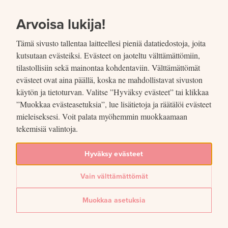
SIIRRY SISÄLTÖÖN
VUOSIKERTOMUS
2021
Arvoisa lukija!
Tämä sivusto tallentaa laitteellesi pieniä datatiedostoja, joita
kutsutaan evästeiksi. Evästeet on jaoteltu välttämättömiin,
tilastollisiin sekä mainontaa kohdentaviin. Välttämättömät
evästeet ovat aina päällä, koska ne mahdollistavat sivuston
Jaettu
käytön ja tietoturvan. Valitse ”Hyväksy evästeet” tai klikkaa
”Muokkaa evästeasetuksia”, lue lisätietoja ja räätälöi evästeet
Suomen innostavimman
mieleiseksesi. Voit palata myöhemmin muokkaamaan
tekemisiä valintoja.
työpaikat
Hyväksy evästeet
Lue lisää artikkelissa
Suomen Pankki valittiin innostavimpien työpaikkojen joukkoon
Vain välttämättömät
vuonna 2021
Muokkaa asetuksia
Jaa
Jaa Facebookissa: Suomen innostavimman työpaikat
Jaa Twitterissä: Suomen innostavimman työpaikat
Jaa LinkedInissä: Suomen innostavimman työpaikat
Jaa sähköpostitse: Suomen innostavimman työpaik