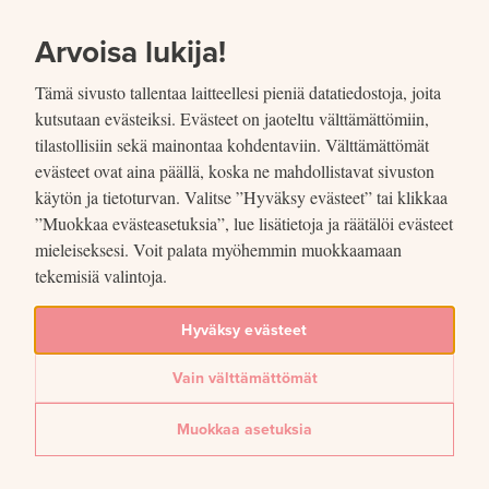
SIIRRY SISÄLTÖÖN
VUOSIKERTOMUS
2021
Arvoisa lukija!
Tämä sivusto tallentaa laitteellesi pieniä datatiedostoja, joita
kutsutaan evästeiksi. Evästeet on jaoteltu välttämättömiin,
tilastollisiin sekä mainontaa kohdentaviin. Välttämättömät
evästeet ovat aina päällä, koska ne mahdollistavat sivuston
Jaettu
käytön ja tietoturvan. Valitse ”Hyväksy evästeet” tai klikkaa
”Muokkaa evästeasetuksia”, lue lisätietoja ja räätälöi evästeet
Kuvio 26. Eurojärjestelmän tase-
mieleiseksesi. Voit palata myöhemmin muokkaamaan
tekemisiä valintoja.
erien kehitys
Hyväksy evästeet
Lue lisää artikkelissa
Suomen Pankin taloudellisten riskien hallinta
Vain välttämättömät
Jaa
Muokkaa asetuksia
Jaa Facebookissa: Kuvio 26. Eurojärjestelmän tase-erien kehitys
Jaa Twitterissä: Kuvio 26. Eurojärjestelmän tase-erien kehit
Jaa LinkedInissä: Kuvio 26. Eurojärjestelmän tase-erien
Jaa sähköpostitse: Kuvio 26. Eurojärjestelmän tase-