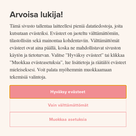
SIIRRY SISÄLTÖÖN
VUOSIKERTOMUS
2021
Arvoisa lukija!
Tämä sivusto tallentaa laitteellesi pieniä datatiedostoja, joita
kutsutaan evästeiksi. Evästeet on jaoteltu välttämättömiin,
tilastollisiin sekä mainontaa kohdentaviin. Välttämättömät
evästeet ovat aina päällä, koska ne mahdollistavat sivuston
Jaettu
käytön ja tietoturvan. Valitse ”Hyväksy evästeet” tai klikkaa
”Muokkaa evästeasetuksia”, lue lisätietoja ja räätälöi evästeet
Kuvio 3. Inflaatiotavoite
mieleiseksesi. Voit palata myöhemmin muokkaamaan
tekemisiä valintoja.
Lue lisää artikkelissa
Euroopan keskuspankki uudisti rahapolitiikan strategiansa vuonna
Hyväksy evästeet
2021
Vain välttämättömät
Jaa
Muokkaa asetuksia
Jaa Facebookissa: Kuvio 3. Inflaatiotavoite
Jaa Twitterissä: Kuvio 3. Inflaatiotavoite
Jaa LinkedInissä: Kuvio 3. Inflaatiotavoite
Jaa sähköpostitse: Kuvio 3. Inflaatiotavoite