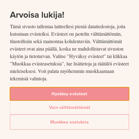
SIIRRY SISÄLTÖÖN
VUOSIKERTOMUS
2021
Arvoisa lukija!
Tämä sivusto tallentaa laitteellesi pieniä datatiedostoja, joita
kutsutaan evästeiksi. Evästeet on jaoteltu välttämättömiin,
tilastollisiin sekä mainontaa kohdentaviin. Välttämättömät
evästeet ovat aina päällä, koska ne mahdollistavat sivuston
Jaettu
käytön ja tietoturvan. Valitse ”Hyväksy evästeet” tai klikkaa
”Muokkaa evästeasetuksia”, lue lisätietoja ja räätälöi evästeet
mieleiseksesi. Voit palata myöhemmin muokkaamaan
Kuvio 20. Liikkeeseen laskettu
tekemisiä valintoja.
setelistö Suomessa ja
Hyväksy evästeet
euroalueella
Vain välttämättömät
Lue lisää artikkelissa
Setelit ja rahahuolto
Muokkaa asetuksia