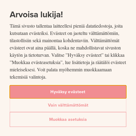
SIIRRY SISÄLTÖÖN
VUOSIKERTOMUS
2021
Arvoisa lukija!
Tämä sivusto tallentaa laitteellesi pieniä datatiedostoja, joita
kutsutaan evästeiksi. Evästeet on jaoteltu välttämättömiin,
tilastollisiin sekä mainontaa kohdentaviin. Välttämättömät
evästeet ovat aina päällä, koska ne mahdollistavat sivuston
käytön ja tietoturvan. Valitse ”Hyväksy evästeet” tai klikkaa
”Muokkaa evästeasetuksia”, lue lisätietoja ja räätälöi evästeet
mieleiseksesi. Voit palata myöhemmin muokkaamaan
tekemisiä valintoja.
Hyväksy evästeet
Vaikuttaminen ja
Vain välttämättömät
yhteistyö
Muokkaa asetuksia