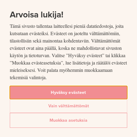
SIIRRY SISÄLTÖÖN
VUOSIKERTOMUS
2021
Arvoisa lukija!
Tämä sivusto tallentaa laitteellesi pieniä datatiedostoja, joita
kutsutaan evästeiksi. Evästeet on jaoteltu välttämättömiin,
tilastollisiin sekä mainontaa kohdentaviin. Välttämättömät
evästeet ovat aina päällä, koska ne mahdollistavat sivuston
Jaettu
käytön ja tietoturvan. Valitse ”Hyväksy evästeet” tai klikkaa
”Muokkaa evästeasetuksia”, lue lisätietoja ja räätälöi evästeet
mieleiseksesi. Voit palata myöhemmin muokkaamaan
Kuvio 23. Koronapandemia on
tekemisiä valintoja.
vauhdittanut maksutapojen
Hyväksy evästeet
muutosta Suomessa
Vain välttämättömät
Lue lisää artikkelissa
Koronapandemia vauhditti maksamisen muutosta vuonna 2021
Muokkaa asetuksia