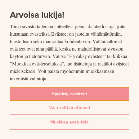
SIIRRY SISÄLTÖÖN
VUOSIKERTOMUS
2021
Arvoisa lukija!
Tämä sivusto tallentaa laitteellesi pieniä datatiedostoja, joita
kutsutaan evästeiksi. Evästeet on jaoteltu välttämättömiin,
tilastollisiin sekä mainontaa kohdentaviin. Välttämättömät
evästeet ovat aina päällä, koska ne mahdollistavat sivuston
Jaettu
käytön ja tietoturvan. Valitse ”Hyväksy evästeet” tai klikkaa
”Muokkaa evästeasetuksia”, lue lisätietoja ja räätälöi evästeet
mieleiseksesi. Voit palata myöhemmin muokkaamaan
Kuvio 28. Riskien ja
tekemisiä valintoja.
riskipuskurien kehitys ilman
Hyväksy evästeet
kultaa ja -kullan arvonmuutostiliä
Vain välttämättömät
Lue lisää artikkelissa
Suomen Pankin taloudellisten riskien hallinta
Muokkaa asetuksia