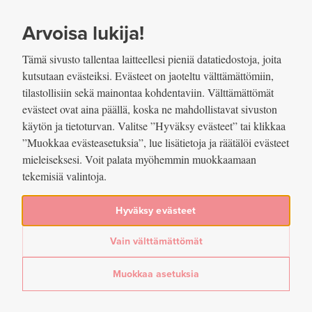
SIIRRY SISÄLTÖÖN
VUOSIKERTOMUS
2022
Arvoisa lukija!
Tämä sivusto tallentaa laitteellesi pieniä datatiedostoja, joita
kutsutaan evästeiksi. Evästeet on jaoteltu välttämättömiin,
tilastollisiin sekä mainontaa kohdentaviin. Välttämättömät
evästeet ovat aina päällä, koska ne mahdollistavat sivuston
Jaettu
käytön ja tietoturvan. Valitse ”Hyväksy evästeet” tai klikkaa
”Muokkaa evästeasetuksia”, lue lisätietoja ja räätälöi evästeet
Kuvio 14. Suomen Pankista
mieleiseksesi. Voit palata myöhemmin muokkaamaan
tekemisiä valintoja.
liikkeeseen laskettu setelistö
Hyväksy evästeet
Lue lisää artikkelissa
Setelit ja rahahuolto
Vain välttämättömät
Jaa
Muokkaa asetuksia
Jaa Facebookissa: Kuvio 14. Suomen Pankista liikkeeseen laskett
Jaa Twitterissä: Kuvio 14. Suomen Pankista liikkeeseen laske
Jaa LinkedInissä: Kuvio 14. Suomen Pankista liikkeeseen
Jaa sähköpostitse: Kuvio 14. Suomen Pankista liikke