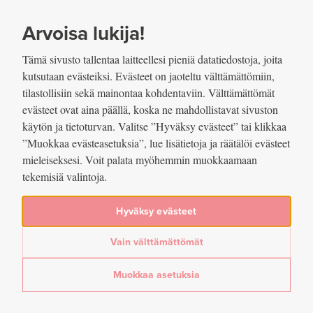
SIIRRY SISÄLTÖÖN
VUOSIKERTOMUS
2022
Arvoisa lukija!
Tämä sivusto tallentaa laitteellesi pieniä datatiedostoja, joita
kutsutaan evästeiksi. Evästeet on jaoteltu välttämättömiin,
tilastollisiin sekä mainontaa kohdentaviin. Välttämättömät
evästeet ovat aina päällä, koska ne mahdollistavat sivuston
Jaettu
käytön ja tietoturvan. Valitse ”Hyväksy evästeet” tai klikkaa
”Muokkaa evästeasetuksia”, lue lisätietoja ja räätälöi evästeet
mieleiseksesi. Voit palata myöhemmin muokkaamaan
tekemisiä valintoja.
Kuvio 24. Suomen Pankin
viestinnässä korostuivat vuonna
Hyväksy evästeet
2022 ymmärrettävyys ja
Vain välttämättömät
asiantuntijoiden vahva rooli
Muokkaa asetuksia
Lue lisää artikkelissa