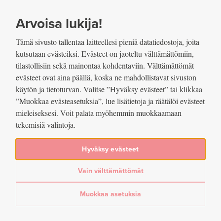
SIIRRY SISÄLTÖÖN
VUOSIKERTOMUS
2022
Arvoisa lukija!
Tämä sivusto tallentaa laitteellesi pieniä datatiedostoja, joita
kutsutaan evästeiksi. Evästeet on jaoteltu välttämättömiin,
tilastollisiin sekä mainontaa kohdentaviin. Välttämättömät
evästeet ovat aina päällä, koska ne mahdollistavat sivuston
Jaettu
käytön ja tietoturvan. Valitse ”Hyväksy evästeet” tai klikkaa
”Muokkaa evästeasetuksia”, lue lisätietoja ja räätälöi evästeet
mieleiseksesi. Voit palata myöhemmin muokkaamaan
Valtioiden liikeeseenlaskemat
tekemisiä valintoja.
korkosijoitukset / Painotettu hiili-
Hyväksy evästeet
intensiteetti
Vain välttämättömät
Lue lisää artikkelissa
Vastuullisen sijoittamisen avulla todellisia päästövähennyksiä
Muokkaa asetuksia