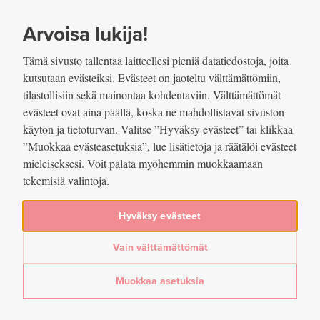
SIIRRY SISÄLTÖÖN
VUOSIKERTOMUS
2022
Arvoisa lukija!
Tämä sivusto tallentaa laitteellesi pieniä datatiedostoja, joita
kutsutaan evästeiksi. Evästeet on jaoteltu välttämättömiin,
tilastollisiin sekä mainontaa kohdentaviin. Välttämättömät
evästeet ovat aina päällä, koska ne mahdollistavat sivuston
Jaettu
käytön ja tietoturvan. Valitse ”Hyväksy evästeet” tai klikkaa
”Muokkaa evästeasetuksia”, lue lisätietoja ja räätälöi evästeet
mieleiseksesi. Voit palata myöhemmin muokkaamaan
Valtioiden liikeeseenlaskemat
tekemisiä valintoja.
korkosijoitukset / Absoluuttiset
Hyväksy evästeet
pääsöt
Vain välttämättömät
Lue lisää artikkelissa
Vastuullisen sijoittamisen avulla todellisia päästövähennyksiä
Muokkaa asetuksia