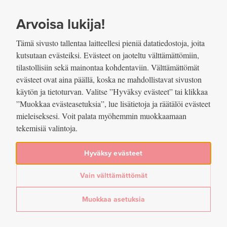
SIIRRY SISÄLTÖÖN
VUOSIKERTOMUS
2022
Arvoisa lukija!
Tämä sivusto tallentaa laitteellesi pieniä datatiedostoja, joita
kutsutaan evästeiksi. Evästeet on jaoteltu välttämättömiin,
tilastollisiin sekä mainontaa kohdentaviin. Välttämättömät
evästeet ovat aina päällä, koska ne mahdollistavat sivuston
Jaettu
käytön ja tietoturvan. Valitse ”Hyväksy evästeet” tai klikkaa
”Muokkaa evästeasetuksia”, lue lisätietoja ja räätälöi evästeet
Muut korkosijoitukset /
mieleiseksesi. Voit palata myöhemmin muokkaamaan
tekemisiä valintoja.
Absoluuttiset päästöt
Hyväksy evästeet
Lue lisää artikkelissa
Vastuullisen sijoittamisen avulla todellisia päästövähennyksiä
Vain välttämättömät
Jaa
Muokkaa asetuksia
Jaa Facebookissa: Muut korkosijoitukset / Absoluuttiset päästöt
Jaa Twitterissä: Muut korkosijoitukset / Absoluuttiset päästö
Jaa LinkedInissä: Muut korkosijoitukset / Absoluuttiset 
Jaa sähköpostitse: Muut korkosijoitukset / Absoluutt