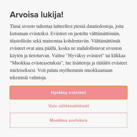
SIIRRY SISÄLTÖÖN
VUOSIKERTOMUS
2022
Arvoisa lukija!
Tämä sivusto tallentaa laitteellesi pieniä datatiedostoja, joita
kutsutaan evästeiksi. Evästeet on jaoteltu välttämättömiin,
tilastollisiin sekä mainontaa kohdentaviin. Välttämättömät
evästeet ovat aina päällä, koska ne mahdollistavat sivuston
Jaettu
käytön ja tietoturvan. Valitse ”Hyväksy evästeet” tai klikkaa
”Muokkaa evästeasetuksia”, lue lisätietoja ja räätälöi evästeet
mieleiseksesi. Voit palata myöhemmin muokkaamaan
Kuvio 5. EKP:n politiikkakorot ja
tekemisiä valintoja.
keskeisimpiä
Hyväksy evästeet
rahamarkkinakorkoja
Vain välttämättömät
Lue lisää artikkelissa
Vuonna 2022 rahapolitiikan toimeenpanon epätavanomaisia
Muokkaa asetuksia
toimia alettiin purkaa