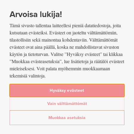
SIIRRY SISÄLTÖÖN
VUOSIKERTOMUS
2022
Arvoisa lukija!
Tämä sivusto tallentaa laitteellesi pieniä datatiedostoja, joita
kutsutaan evästeiksi. Evästeet on jaoteltu välttämättömiin,
tilastollisiin sekä mainontaa kohdentaviin. Välttämättömät
evästeet ovat aina päällä, koska ne mahdollistavat sivuston
Jaettu
käytön ja tietoturvan. Valitse ”Hyväksy evästeet” tai klikkaa
”Muokkaa evästeasetuksia”, lue lisätietoja ja räätälöi evästeet
Osakkeet / Absoluuttiset päästöt
mieleiseksesi. Voit palata myöhemmin muokkaamaan
tekemisiä valintoja.
Lue lisää artikkelissa
Vastuullisen sijoittamisen avulla todellisia päästövähennyksiä
Hyväksy evästeet
Vain välttämättömät
Jaa
Jaa Facebookissa: Osakkeet / Absoluuttiset päästöt
Jaa Twitterissä: Osakkeet / Absoluuttiset päästöt
Jaa LinkedInissä: Osakkeet / Absoluuttiset päästöt
Jaa sähköpostitse: Osakkeet / Absoluuttiset päästöt
Muokkaa asetuksia
Tallenna